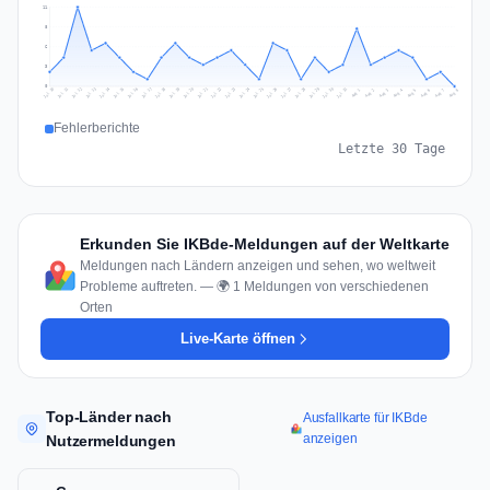
11
8
6
3
0
Jul 17
Jul 20
Jul 23
Jul 10
Jul 26
Jul 13
Jul 16
Jul 29
Jul 19
Jul 22
Jul 25
Jul 12
Jul 15
Jul 28
Jul 31
Jul 18
Jul 21
Jul 24
Jul 11
Jul 14
Jul 27
Jul 30
Aug 3
Aug 6
Aug 2
Aug 5
Aug 8
Aug 1
Aug 4
Aug 7
Fehlerberichte
Letzte 30 Tage
Erkunden Sie IKBde-Meldungen auf der Weltkarte
Meldungen nach Ländern anzeigen und sehen, wo weltweit
Probleme auftreten. — 🌍 1 Meldungen von verschiedenen
Orten
Live-Karte öffnen
Top-Länder nach
Ausfallkarte für IKBde
anzeigen
Nutzermeldungen