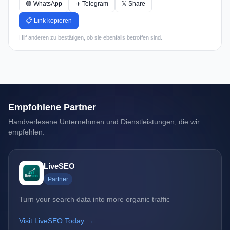
🟢 WhatsApp
✈️ Telegram
𝕏 Share
📋 Link kopieren
Hilf anderen zu bestätigen, ob sie ebenfalls betroffen sind.
Empfohlene Partner
Handverlesene Unternehmen und Dienstleistungen, die wir
empfehlen.
LiveSEO
Partner
Turn your search data into more organic traffic
Visit LiveSEO Today →