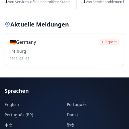
1
1
Von Serviceausfällen betroffene Städte
Von Serviceproblemen bet
Leaflet
|
© OpenStreetMap contributors
Aktuelle Meldungen
🇩🇪
Germany
1 Report
Freiburg
2026-08-07
Sprachen
English
Português
Português (BR)
Dansk
中文
हिन्दी