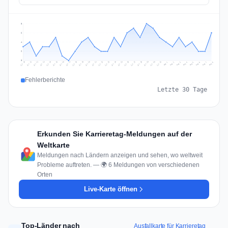
8
6
4
2
0
Jul 17
Jul 20
Jul 23
Jul 10
Jul 26
Jul 13
Jul 16
Jul 29
Jul 19
Jul 22
Jul 25
Jul 12
Jul 15
Jul 28
Jul 31
Jul 18
Jul 21
Jul 24
Jul 11
Jul 14
Jul 27
Jul 30
Aug 3
Aug 6
Aug 2
Aug 5
Aug 8
Aug 1
Aug 4
Aug 7
Fehlerberichte
Letzte 30 Tage
Erkunden Sie Karrieretag-Meldungen auf der
Weltkarte
Meldungen nach Ländern anzeigen und sehen, wo weltweit
Probleme auftreten. — 🌍 6 Meldungen von verschiedenen
Orten
Live-Karte öffnen
Top-Länder nach
Ausfallkarte für Karrieretag