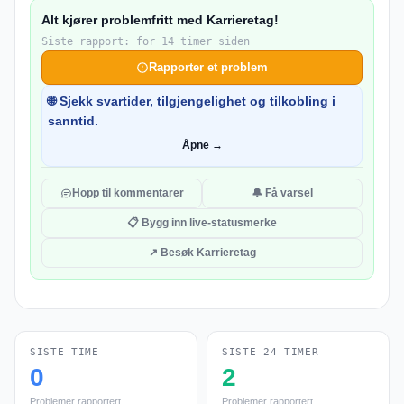
Alt kjører problemfritt med Karrieretag!
Siste rapport: for 14 timer siden
Rapporter et problem
🌐 Sjekk svartider, tilgjengelighet og tilkobling i
sanntid.
Åpne →
Hopp til kommentarer
🔔 Få varsel
📋 Bygg inn live-statusmerke
↗ Besøk Karrieretag
SISTE TIME
SISTE 24 TIMER
0
2
Problemer rapportert
Problemer rapportert