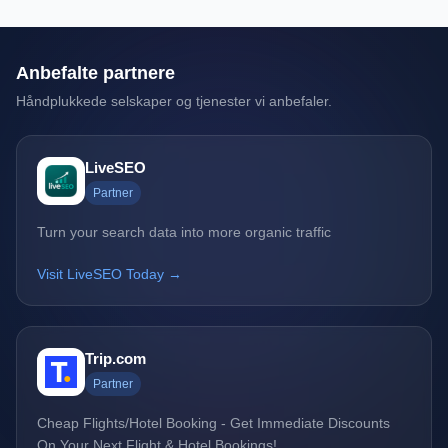
Anbefalte partnere
Håndplukkede selskaper og tjenester vi anbefaler.
LiveSEO
Partner
Turn your search data into more organic traffic
Visit LiveSEO Today →
Trip.com
Partner
Cheap Flights/Hotel Booking - Get Immediate Discounts
On Your Next Flight & Hotel Bookings!