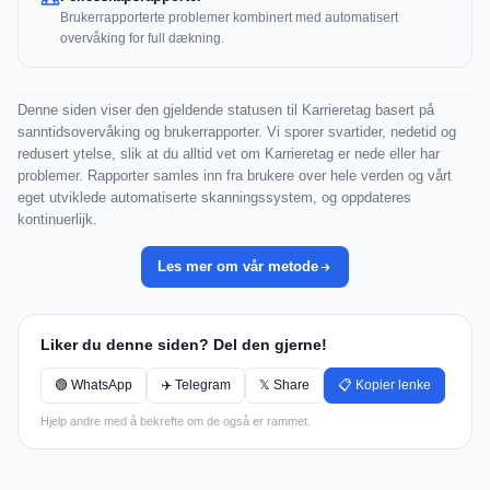
Brukerrapporterte problemer kombinert med automatisert
overvåking for full dækning.
Denne siden viser den gjeldende statusen til Karrieretag basert på
sanntidsovervåking og brukerrapporter. Vi sporer svartider, nedetid og
redusert ytelse, slik at du alltid vet om Karrieretag er nede eller har
problemer. Rapporter samles inn fra brukere over hele verden og vårt
eget utviklede automatiserte skanningssystem, og oppdateres
kontinuerlijk.
Les mer om vår metode
Liker du denne siden? Del den gjerne!
🟢 WhatsApp
✈️ Telegram
𝕏 Share
📋 Kopier lenke
Hjelp andre med å bekrefte om de også er rammet.