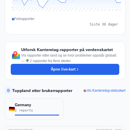
2
0
Jul 16
Jul 19
Jul 22
Jul 25
Jul 12
Jul 15
Jul 28
Jul 31
Jul 18
Jul 21
Jul 24
Jul 11
Jul 14
Jul 27
Jul 30
Jul 17
Jul 20
Jul 23
Jul 10
Jul 13
Jul 26
Jul 29
Aug 2
Aug 5
Aug 1
Aug 4
Jul 9
Aug 7
Aug 3
Aug 6
Feilrapporter
Siste 30 dager
Utforsk Karrieretag-rapporter på verdenskartet
Vis rapporter etter land og se hvor problemer oppstår globalt.
— 🌍 2 rapporter fra flere steder
Åpne live-kart
Toppland etter brukerrapporter
Vis Karrieretag-statuskart
Germany
2 reports