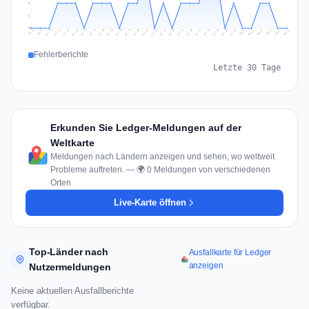
1
1
0
Jul 15
Jul 18
Jul 31
Jul 21
Jul 24
Jul 11
Jul 14
Jul 27
Jul 30
Jul 17
Jul 20
Jul 23
Jul 10
Jul 13
Jul 26
Jul 29
Jul 16
Jul 19
Jul 22
Jul 12
Jul 25
Jul 28
Aug 1
Aug 4
Jul 9
Aug 3
Jul 8
Aug 6
Aug 2
Aug 5
Fehlerberichte
Letzte 30 Tage
Erkunden Sie Ledger-Meldungen auf der
Weltkarte
Meldungen nach Ländern anzeigen und sehen, wo weltweit
Probleme auftreten. — 🌍 0 Meldungen von verschiedenen
Orten
Live-Karte öffnen
Top-Länder nach
Ausfallkarte für Ledger
anzeigen
Nutzermeldungen
Keine aktuellen Ausfallberichte
verfügbar.