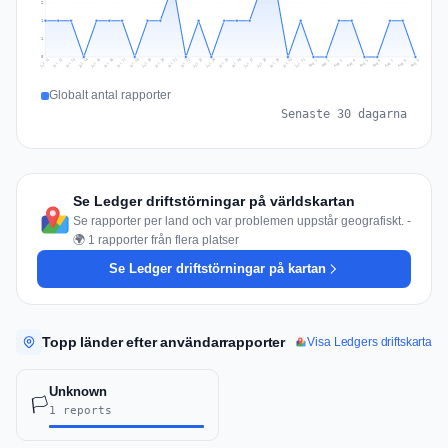
2
1
1
0
Jul 18
Jul 21
Jul 24
Jul 11
Jul 27
Jul 14
Jul 17
Jul 30
Jul 20
Jul 23
Jul 26
Jul 13
Jul 16
Jul 29
Jul 19
Jul 22
Jul 25
Jul 12
Jul 15
Jul 28
Jul 31
Aug 4
Aug 7
Aug 3
Aug 6
Aug 9
Aug 2
Aug 5
Aug 8
Aug 1
Globalt antal rapporter
Senaste 30 dagarna
Se Ledger driftstörningar på världskartan
Se rapporter per land och var problemen uppstår geografiskt. -
🌍 1 rapporter från flera platser
Se Ledger driftstörningar på kartan
Topp länder efter användarrapporter
Visa Ledgers driftskarta
Unknown
🏳️
1 reports