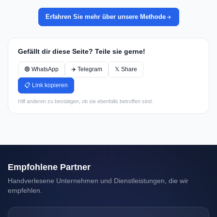
Erfahren Sie mehr über unsere Methode
Gefällt dir diese Seite? Teile sie gerne!
🟢 WhatsApp
✈️ Telegram
𝕏 Share
📋 Link kopieren
Hilf anderen zu bestätigen, ob sie ebenfalls betroffen sind.
Empfohlene Partner
Handverlesene Unternehmen und Dienstleistungen, die wir
empfehlen.