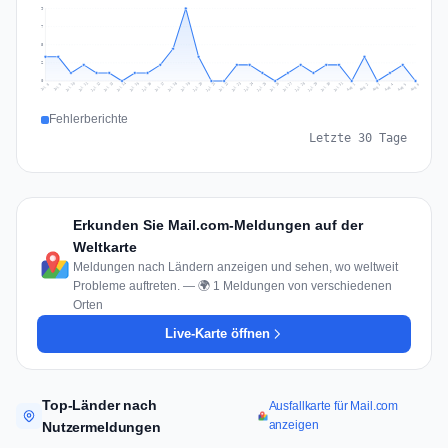
9
7
5
2
0
Jul 15
Jul 18
Jul 31
Jul 21
Jul 24
Jul 11
Jul 14
Jul 27
Jul 30
Jul 17
Jul 20
Jul 23
Jul 10
Jul 13
Jul 26
Jul 29
Jul 16
Jul 19
Jul 22
Jul 12
Jul 25
Jul 28
Aug 1
Aug 4
Jul 9
Aug 3
Jul 8
Aug 6
Aug 2
Aug 5
Fehlerberichte
Letzte 30 Tage
Erkunden Sie Mail.com-Meldungen auf der
Weltkarte
Meldungen nach Ländern anzeigen und sehen, wo weltweit
Probleme auftreten. — 🌍 1 Meldungen von verschiedenen
Orten
Live-Karte öffnen
Top-Länder nach
Ausfallkarte für Mail.com
anzeigen
Nutzermeldungen