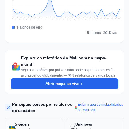
7
5
2
0
Jul 16
Jul 19
Jul 22
Jul 25
Jul 12
Jul 15
Jul 28
Jul 31
Jul 18
Jul 21
Jul 24
Jul 11
Jul 14
Jul 27
Jul 30
Jul 17
Jul 20
Jul 23
Jul 10
Jul 13
Jul 26
Jul 29
Aug 2
Aug 5
Aug 1
Aug 4
Jul 9
Aug 7
Aug 3
Aug 6
Relatórios de erro
Últimos 30 Dias
Explore os relatórios do Mail.com no mapa-
múndi
Veja os relatórios por país e saiba onde os problemas estão
acontecendo globalmente. — 🌍 3 relatórios de vários locais
Abrir mapa ao vivo
Principais países por relatórios
Exibir mapa de instabilidades
do Mail.com
de usuários
Sweden
Unknown
🏳️