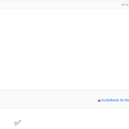
ADVE
Ausfallkarte für 
✅