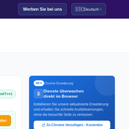
Werben Sie bei uns
🇩🇪
Deutsch
Chrome-Erweiterung
NEU
Dienste überwachen
andfrei
direkt im Browser
Installieren Sie unsere aktualisierte Erweiterung
und erhalten Sie schnelle Ausfallwarnungen,
ohne die besuchte Seite zu verlassen.
lden
Zu Chrome hinzufügen - Kostenlos