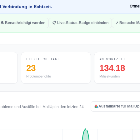
d Verbindung in Echtzeit.
Öffn
🔔 Benachrichtigt werden
📋 Live-Status-Badge einbinden
↗ Besuche M
LETZTE 30 TAGE
ANTWORTZEIT
23
134.18
Problemberichte
Millisekunden
Ausfallkarte für MailU
obleme und Ausfälle bei MailUp in den letzten 24