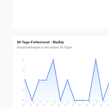
30-Tage-Fehlertrend - MailUp
Nutzermeldungen in den letzten 30 Tagen
2
2
1
1
0
Jul 18
Ju
Jul 11
Jul 14
Jul 17
Jul 20
Jul 10
Jul 13
Jul 16
Jul 19
Jul 12
Jul 15
Jul 9