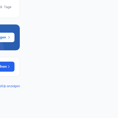
30 Tage
ügen
ffnen
MailUp anzeigen