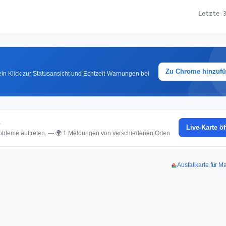
Letzte 
Zu Chrome hinzuf
in Klick zur Statusansicht und Echtzeit-Warnungen bei
e
Live-Karte ö
bleme auftreten. — 🌍 1 Meldungen von verschiedenen Orten
Ausfallkarte für 