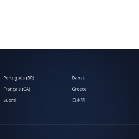
Português (BR)
Dansk
Français (CA)
Greece
Suomi
日本語