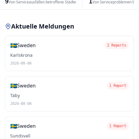
9
1
Von Serviceausfällen betroffene Städte
Von Serviceproblemen bet
Leaflet
|
© OpenStreetMap contributors
Aktuelle Meldungen
🇸🇪
Sweden
2 Reports
Karlskrona
2026-08-06
🇸🇪
Sweden
1 Report
Täby
2026-08-06
🇸🇪
Sweden
1 Report
Sundsvall