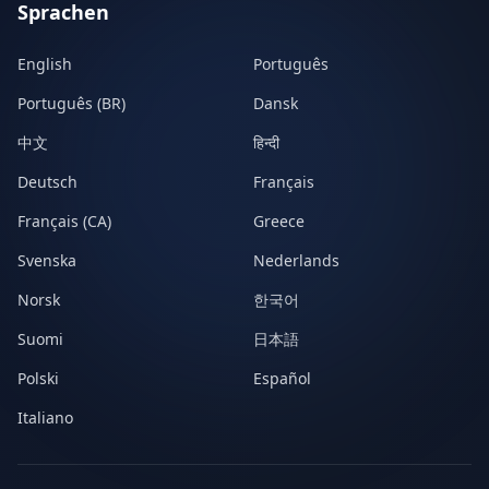
Sprachen
English
Português
Português (BR)
Dansk
中文
हिन्दी
Deutsch
Français
Français (CA)
Greece
Svenska
Nederlands
Norsk
한국어
Suomi
日本語
Polski
Español
Italiano