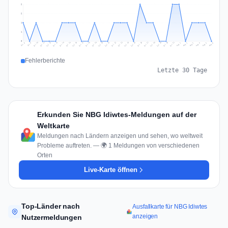
2
2
1
1
0
Jul 15
Jul 18
Jul 31
Jul 21
Jul 24
Jul 11
Jul 14
Jul 27
Jul 30
Jul 17
Jul 20
Jul 23
Jul 10
Jul 13
Jul 26
Jul 29
Jul 16
Jul 19
Jul 22
Jul 12
Jul 25
Jul 28
Aug 1
Aug 4
Jul 9
Aug 3
Jul 8
Aug 6
Aug 2
Aug 5
Fehlerberichte
Letzte 30 Tage
Erkunden Sie NBG Idiwtes-Meldungen auf der
Weltkarte
Meldungen nach Ländern anzeigen und sehen, wo weltweit
Probleme auftreten. — 🌍 1 Meldungen von verschiedenen
Orten
Live-Karte öffnen
Top-Länder nach
Ausfallkarte für NBG Idiwtes
anzeigen
Nutzermeldungen