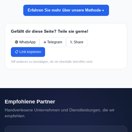
Erfahren Sie mehr über unsere Methode
Gefällt dir diese Seite? Teile sie gerne!
🟢 WhatsApp
✈️ Telegram
𝕏 Share
📋 Link kopieren
Hilf anderen zu bestätigen, ob sie ebenfalls betroffen sind.
Empfohlene Partner
Handverlesene Unternehmen und Dienstleistungen, die wir
empfehlen.