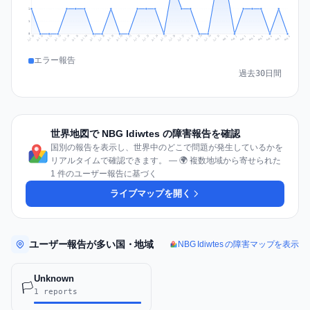
1
1
0
Jul 17
Jul 20
Jul 23
Jul 10
Jul 26
Jul 13
Jul 16
Jul 29
Jul 19
Jul 22
Jul 25
Jul 12
Jul 15
Jul 28
Jul 31
Jul 18
Jul 21
Jul 24
Jul 11
Jul 14
Jul 27
Jul 30
Aug 3
Aug 6
Aug 2
Aug 5
Aug 8
Aug 1
Aug 4
Aug 7
エラー報告
過去30日間
世界地図で NBG Idiwtes の障害報告を確認
国別の報告を表示し、世界中のどこで問題が発生しているかを
リアルタイムで確認できます。 — 🌍 複数地域から寄せられた
1 件のユーザー報告に基づく
ライブマップを開く
ユーザー報告が多い国・地域
NBG Idiwtes の障害マップを表示
Unknown
🏳️
1 reports