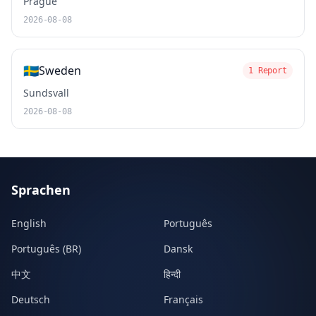
Prague
2026-08-08
🇸🇪
Sweden
1 Report
Sundsvall
2026-08-08
Sprachen
English
Português
Português (BR)
Dansk
中文
हिन्दी
Deutsch
Français