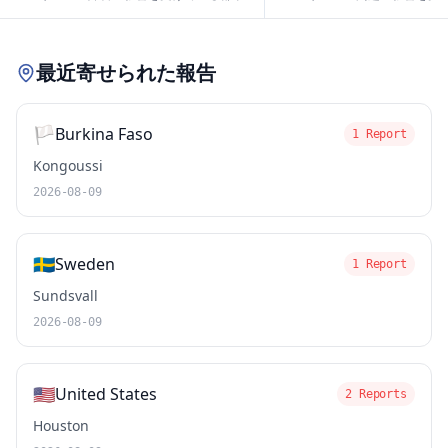
Leaflet
|
© OpenStreetMap contributors
最近寄せられた報告
🏳️
Burkina Faso
1 Report
Kongoussi
2026-08-09
🇸🇪
Sweden
1 Report
Sundsvall
2026-08-09
🇺🇸
United States
2 Reports
Houston