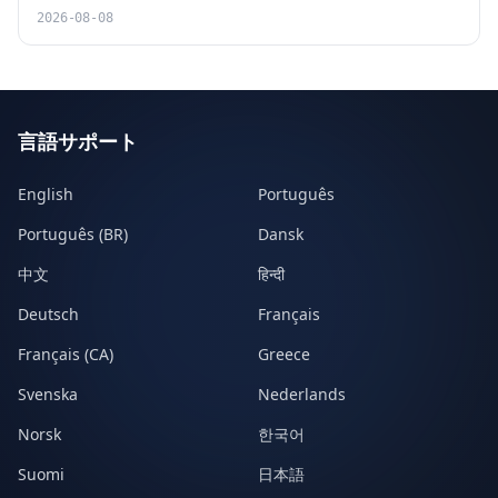
2026-08-08
言語サポート
English
Português
Português (BR)
Dansk
中文
हिन्दी
Deutsch
Français
Français (CA)
Greece
Svenska
Nederlands
Norsk
한국어
Suomi
日本語