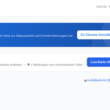
Letzte 
Zu Chrome hinzuf
in Klick zur Statusansicht und Echtzeit-Warnungen bei
Live-Karte ö
bleme auftreten. — 🌍 1 Meldungen von verschiedenen Orten
Ausfallkarte für 