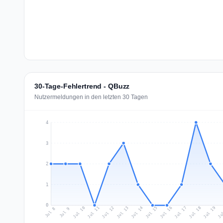
30-Tage-Fehlertrend - QBuzz
Nutzermeldungen in den letzten 30 Tagen
4
3
2
1
0
Jul 17
Ju
Jul 10
Jul 13
Jul 16
Jul 19
Jul 12
Jul 15
Jul 18
Jul 11
Jul 14
Jul 8
Jul 9