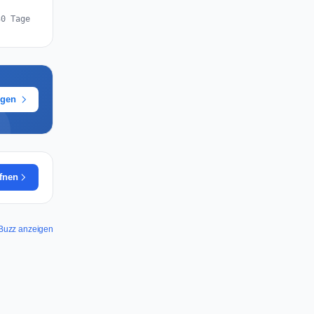
30 Tage
ügen
ffnen
QBuzz anzeigen