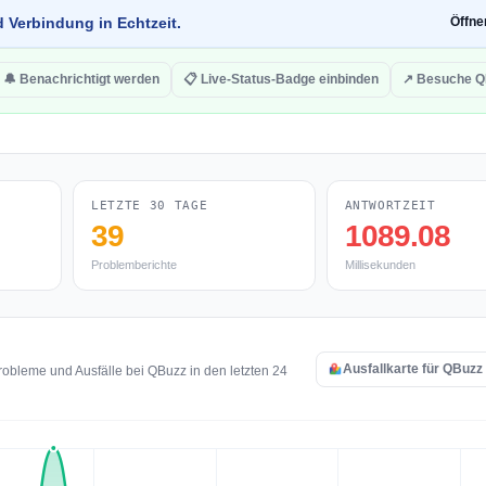
d Verbindung in Echtzeit.
Öffn
🔔 Benachrichtigt werden
📋 Live-Status-Badge einbinden
↗ Besuche Q
LETZTE 30 TAGE
ANTWORTZEIT
39
1089.08
Problemberichte
Millisekunden
Ausfallkarte für QBuzz
obleme und Ausfälle bei QBuzz in den letzten 24