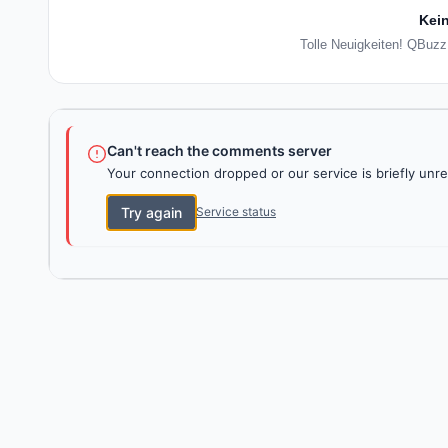
Kein
Tolle Neuigkeiten! QBuzz 
Can't reach the comments server
Your connection dropped or our service is briefly unre
Try again
Service status