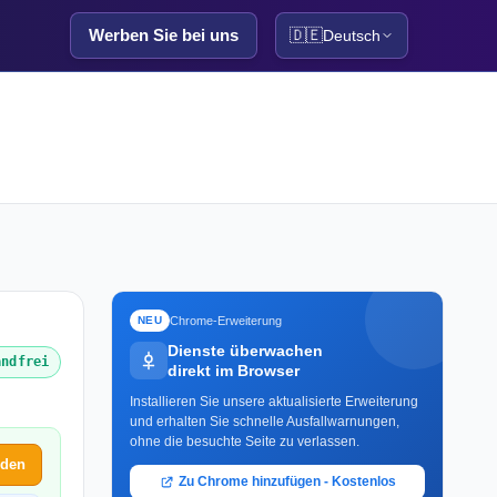
Werben Sie bei uns
🇩🇪
Deutsch
Chrome-Erweiterung
NEU
Dienste überwachen
andfrei
direkt im Browser
Installieren Sie unsere aktualisierte Erweiterung
und erhalten Sie schnelle Ausfallwarnungen,
ohne die besuchte Seite zu verlassen.
lden
Zu Chrome hinzufügen - Kostenlos