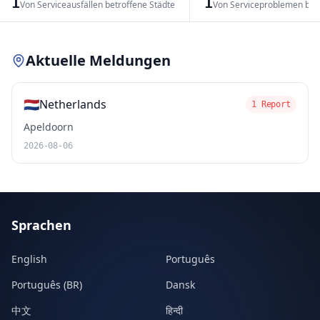
1
1
Von Serviceausfällen betroffene Städte
Von Serviceproblemen bet
Leaflet
|
© OpenStreetMap contributors
Aktuelle Meldungen
🇳🇱
Netherlands
1 Report
Apeldoorn
2026-08-06
Sprachen
English
Português
Português (BR)
Dansk
中文
हिन्दी