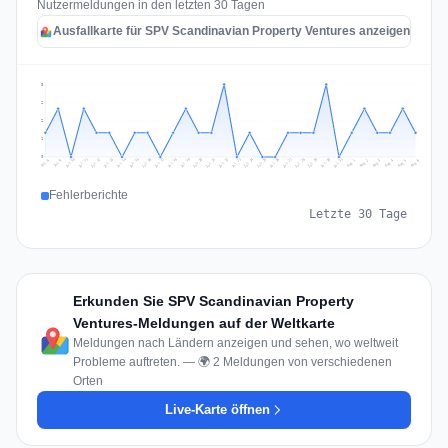
Nutzermeldungen in den letzten 30 Tagen
Ausfallkarte für SPV Scandinavian Property Ventures anzeigen
3
2
2
1
0
Jul 15
Jul 18
Jul 31
Jul 21
Jul 24
Jul 11
Jul 14
Jul 27
Jul 30
Jul 17
Jul 20
Jul 23
Jul 10
Jul 13
Jul 26
Jul 29
Jul 16
Jul 19
Jul 22
Jul 12
Jul 25
Jul 28
Aug 1
Aug 4
Jul 9
Aug 3
Jul 8
Aug 6
Aug 2
Aug 5
Fehlerberichte
Letzte 30 Tage
Erkunden Sie SPV Scandinavian Property
Ventures-Meldungen auf der Weltkarte
Meldungen nach Ländern anzeigen und sehen, wo weltweit
Probleme auftreten. — 🌍 2 Meldungen von verschiedenen
Orten
Live-Karte öffnen