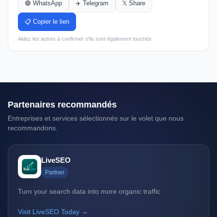
🟢 WhatsApp
✈️ Telegram
𝕏 Share
📋 Copier le lien
Aidez les autres à confirmer s'ils sont également touchés.
Partenaires recommandés
Entreprises et services sélectionnés sur le volet que nous
recommandons.
LiveSEO
Partner
Turn your search data into more organic traffic
Visit LiveSEO Today →