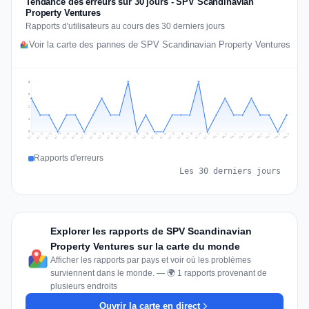
Tendance des erreurs sur 30 jours - SPV Scandinavian
Property Ventures
Rapports d'utilisateurs au cours des 30 derniers jours
Voir la carte des pannes de SPV Scandinavian Property Ventures
3
2
2
1
0
Jul 18
Jul 21
Jul 24
Jul 11
Jul 27
Jul 14
Jul 17
Jul 30
Jul 20
Jul 23
Jul 26
Jul 13
Jul 16
Jul 29
Jul 19
Jul 22
Jul 25
Jul 12
Jul 15
Jul 28
Jul 31
Aug 4
Aug 7
Aug 3
Aug 6
Aug 9
Aug 2
Aug 5
Aug 8
Aug 1
Rapports d'erreurs
Les 30 derniers jours
Explorer les rapports de SPV Scandinavian
Property Ventures sur la carte du monde
Afficher les rapports par pays et voir où les problèmes
surviennent dans le monde. — 🌍 1 rapports provenant de
plusieurs endroits
Ouvrir la carte en direct