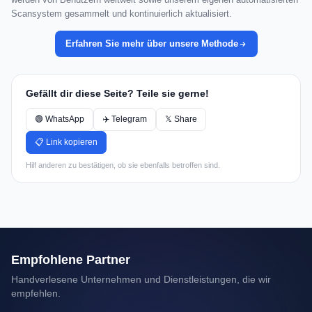
Scansystem gesammelt und kontinuierlich aktualisiert.
Erfahren Sie mehr über unsere Methode
Gefällt dir diese Seite? Teile sie gerne!
🟢 WhatsApp
✈️ Telegram
𝕏 Share
📋 Link kopieren
Hilf anderen zu bestätigen, ob sie ebenfalls betroffen sind.
Empfohlene Partner
Handverlesene Unternehmen und Dienstleistungen, die wir
empfehlen.