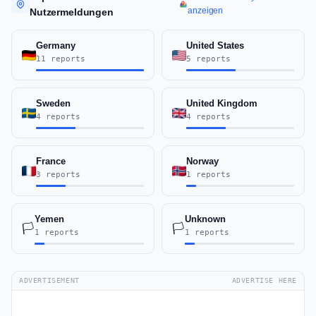
anzeigen
Nutzermeldungen
Germany
United States
11 reports
5 reports
Sweden
United Kingdom
4 reports
4 reports
France
Norway
3 reports
1 reports
Yemen
Unknown
🏳️
🏳️
1 reports
1 reports
ADVERTISEMENT
ADVERTISE HERE