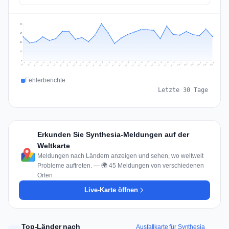
62
47
31
16
0
Jul 15
Jul 18
Jul 31
Jul 21
Jul 24
Jul 11
Jul 14
Jul 27
Jul 30
Jul 17
Jul 20
Jul 23
Jul 10
Jul 13
Jul 26
Jul 29
Jul 16
Jul 19
Jul 22
Jul 12
Jul 25
Jul 28
Aug 1
Aug 4
Jul 9
Aug 3
Jul 8
Aug 6
Aug 2
Aug 5
Fehlerberichte
Letzte 30 Tage
Erkunden Sie Synthesia-Meldungen auf der
Weltkarte
Meldungen nach Ländern anzeigen und sehen, wo weltweit
Probleme auftreten. — 🌍 45 Meldungen von verschiedenen
Orten
Live-Karte öffnen
Top-Länder nach
Ausfallkarte für Synthesia