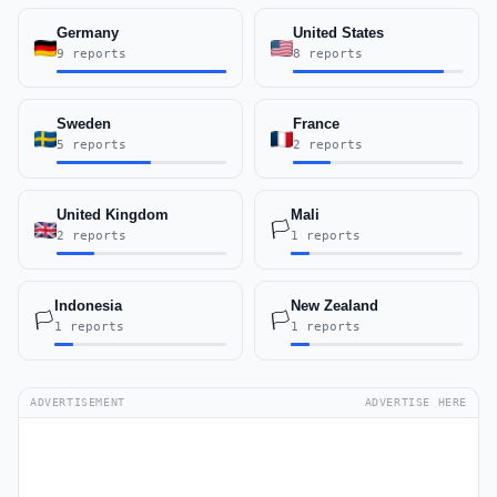
Germany
United States
9 reports
8 reports
Sweden
France
5 reports
2 reports
United Kingdom
Mali
🏳️
2 reports
1 reports
Indonesia
New Zealand
🏳️
🏳️
1 reports
1 reports
ADVERTISEMENT
ADVERTISE HERE