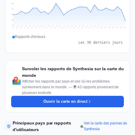
62
47
31
16
0
Jul 16
Jul 19
Jul 22
Jul 25
Jul 12
Jul 15
Jul 28
Jul 31
Jul 18
Jul 21
Jul 24
Jul 11
Jul 14
Jul 27
Jul 30
Jul 17
Jul 20
Jul 23
Jul 10
Jul 13
Jul 26
Jul 29
Aug 2
Aug 5
Aug 1
Aug 4
Jul 9
Aug 7
Aug 3
Aug 6
Rapports d'erreurs
Les 30 derniers jours
Survoler les rapports de Synthesia sur la carte du
monde
Afficher les rapports par pays et voir où les problèmes
surviennent dans le monde. — 🌍 43 rapports provenant de
plusieurs endroits
Ouvrir la carte en direct
Principaux pays par rapports
Voir la carte des pannes de
Synthesia
d'utilisateurs