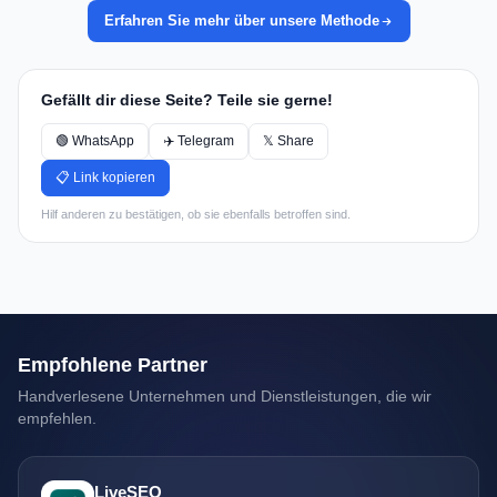
Erfahren Sie mehr über unsere Methode
Gefällt dir diese Seite? Teile sie gerne!
🟢 WhatsApp
✈️ Telegram
𝕏 Share
📋 Link kopieren
Hilf anderen zu bestätigen, ob sie ebenfalls betroffen sind.
Empfohlene Partner
Handverlesene Unternehmen und Dienstleistungen, die wir
empfehlen.
LiveSEO