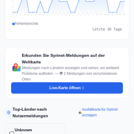
1
1
0
Jul 17
Jul 20
Jul 23
Jul 10
Jul 26
Jul 13
Jul 16
Jul 29
Jul 19
Jul 22
Jul 25
Jul 12
Jul 15
Jul 28
Jul 31
Jul 18
Jul 21
Jul 24
Jul 11
Jul 14
Jul 27
Jul 30
Aug 3
Aug 6
Aug 2
Aug 5
Aug 8
Aug 1
Aug 4
Aug 7
Fehlerberichte
Letzte 30 Tage
Erkunden Sie Syrinet-Meldungen auf der
Weltkarte
Meldungen nach Ländern anzeigen und sehen, wo weltweit
Probleme auftreten. — 🌍 2 Meldungen von verschiedenen
Orten
Live-Karte öffnen
Top-Länder nach
Ausfallkarte für Syrinet
anzeigen
Nutzermeldungen
Unknown
🏳️