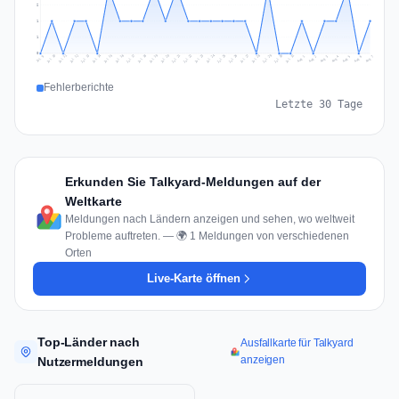
2
1
1
0
Jul 16
Jul 19
Jul 22
Jul 25
Jul 12
Jul 15
Jul 28
Jul 31
Jul 18
Jul 21
Jul 24
Jul 11
Jul 14
Jul 27
Jul 30
Jul 17
Jul 20
Jul 23
Jul 10
Jul 13
Jul 26
Jul 29
Aug 2
Aug 5
Aug 1
Aug 4
Jul 9
Aug 7
Aug 3
Aug 6
Fehlerberichte
Letzte 30 Tage
Erkunden Sie Talkyard-Meldungen auf der
Weltkarte
Meldungen nach Ländern anzeigen und sehen, wo weltweit
Probleme auftreten. — 🌍 1 Meldungen von verschiedenen
Orten
Live-Karte öffnen
Top-Länder nach
Ausfallkarte für Talkyard
anzeigen
Nutzermeldungen