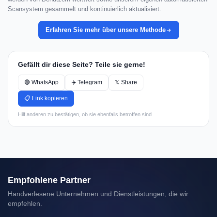
Scansystem gesammelt und kontinuierlich aktualisiert.
Erfahren Sie mehr über unsere Methode
Gefällt dir diese Seite? Teile sie gerne!
🟢 WhatsApp
✈️ Telegram
𝕏 Share
📋 Link kopieren
Hilf anderen zu bestätigen, ob sie ebenfalls betroffen sind.
Empfohlene Partner
Handverlesene Unternehmen und Dienstleistungen, die wir
empfehlen.