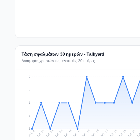
Τάση σφαλμάτων 30 ημερών - Talkyard
Αναφορές χρηστών τις τελευταίες 30 ημέρες
2
2
1
1
0
Jul 18
Ju
Jul 11
Jul 14
Jul 17
Jul 20
Jul 10
Jul 13
Jul 16
Jul 19
Jul 12
Jul 15
Jul 9