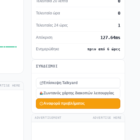
0
Τελευταία 20 λεπτά
0
Τελευταία ώρα
1
Τελευταίες 24 ώρες
127.64ms
Απόκριση
Ενημερώθηκε
πριν από 6 ώρες
ΣΎΝΔΕΣΜΟΙ
Επίσκεψη Talkyard
RTISE HERE
Ζωντανός χάρτης διακοπών λειτουργίας
Αναφορά προβλήματος
ADVERTISEMENT
ADVERTISE HERE