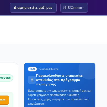
Διαφημιστείτε μαζί μας
🇬🇷
Greece
Επέκταση Chrome
ΝΕΟ
Παρακολουθήστε υπηρεσίες
ανονικά
απευθείας στο πρόγραμμα
περιήγησης
Εγκαταστήστε την ενημερωμένη επέκτασή μας και
λάβετε γρήγορες ειδοποιήσεις διακοπής
λειτουργίας χωρίς να φύγετε από τη σελίδα που
yard
επισκέπτεστε.