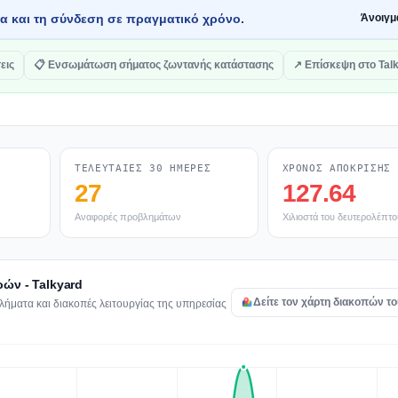
τα και τη σύνδεση σε πραγματικό χρόνο.
Άνοιγμ
εις
📋 Ενσωμάτωση σήματος ζωντανής κατάστασης
↗ Επίσκεψη στο Tal
ΤΕΛΕΥΤΑΊΕΣ 30 ΗΜΈΡΕΣ
ΧΡΌΝΟΣ ΑΠΌΚΡΙΣΗΣ
27
127.64
Αναφορές προβλημάτων
Χιλιοστά του δευτερολέπτο
ών - Talkyard
Δείτε τον χάρτη διακοπών το
ήματα και διακοπές λειτουργίας της υπηρεσίας