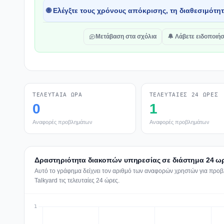
🌐 Ελέγξτε τους χρόνους απόκρισης, τη διαθεσιμότη
Μετάβαση στα σχόλια
🔔 Λάβετε ειδοποιήσ
ΤΕΛΕΥΤΑΊΑ ΏΡΑ
ΤΕΛΕΥΤΑΊΕΣ 24 ΏΡΕΣ
0
1
Αναφορές προβλημάτων
Αναφορές προβλημάτων
Δραστηριότητα διακοπών υπηρεσίας σε διάστημα 24 ωρ
Αυτό το γράφημα δείχνει τον αριθμό των αναφορών χρηστών για προβλ
Talkyard τις τελευταίες 24 ώρες.