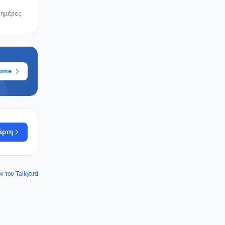
 ημέρες
rome
άρτη
ν του Talkyard