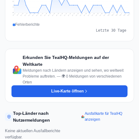
2
1
0
Jul 15
Jul 18
Jul 31
Jul 21
Jul 24
Jul 11
Jul 14
Jul 27
Jul 30
Jul 17
Jul 20
Jul 23
Jul 10
Jul 13
Jul 26
Jul 29
Jul 16
Jul 19
Jul 22
Jul 12
Jul 25
Jul 28
Aug 1
Aug 4
Jul 9
Aug 3
Jul 8
Aug 6
Aug 2
Aug 5
Fehlerberichte
Letzte 30 Tage
Erkunden Sie TealHQ-Meldungen auf der
Weltkarte
Meldungen nach Ländern anzeigen und sehen, wo weltweit
Probleme auftreten. — 🌍 0 Meldungen von verschiedenen
Orten
Live-Karte öffnen
Top-Länder nach
Ausfallkarte für TealHQ
anzeigen
Nutzermeldungen
Keine aktuellen Ausfallberichte
verfügbar.