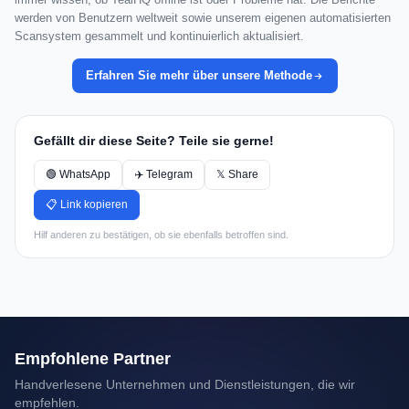
werden von Benutzern weltweit sowie unserem eigenen automatisierten
Scansystem gesammelt und kontinuierlich aktualisiert.
Erfahren Sie mehr über unsere Methode
Gefällt dir diese Seite? Teile sie gerne!
🟢 WhatsApp
✈️ Telegram
𝕏 Share
📋 Link kopieren
Hilf anderen zu bestätigen, ob sie ebenfalls betroffen sind.
Empfohlene Partner
Handverlesene Unternehmen und Dienstleistungen, die wir
empfehlen.