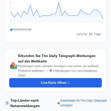
12
9
6
3
0
Jul 16
Jul 19
Jul 22
Jul 25
Jul 12
Jul 15
Jul 28
Jul 31
Jul 18
Jul 21
Jul 24
Jul 11
Jul 14
Jul 27
Jul 30
Jul 17
Jul 20
Jul 23
Jul 10
Jul 13
Jul 26
Jul 29
Aug 2
Aug 5
Aug 1
Aug 4
Jul 9
Aug 7
Aug 3
Aug 6
Fehlerberichte
Letzte 30 Tage
Erkunden Sie The Daily Telegraph-Meldungen
auf der Weltkarte
Meldungen nach Ländern anzeigen und sehen, wo weltweit
Probleme auftreten. — 🌍 4 Meldungen von verschiedenen
Orten
Live-Karte öffnen
Top-Länder nach
Ausfallkarte für The Daily Telegraph
anzeigen
Nutzermeldungen