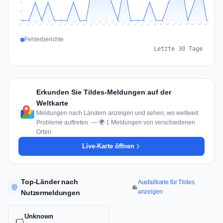
1
1
0
Jul 18
Jul 21
Jul 24
Jul 11
Jul 27
Jul 14
Jul 17
Jul 30
Jul 20
Jul 23
Jul 26
Jul 13
Jul 16
Jul 29
Jul 19
Jul 22
Jul 25
Jul 12
Jul 15
Jul 28
Jul 31
Aug 4
Aug 7
Aug 3
Aug 6
Aug 9
Aug 2
Aug 5
Aug 8
Aug 1
Fehlerberichte
Letzte 30 Tage
Erkunden Sie Tildes-Meldungen auf der
Weltkarte
Meldungen nach Ländern anzeigen und sehen, wo weltweit
Probleme auftreten. — 🌍 1 Meldungen von verschiedenen
Orten
Live-Karte öffnen
Top-Länder nach
Ausfallkarte für Tildes
anzeigen
Nutzermeldungen
Unknown
🏳️