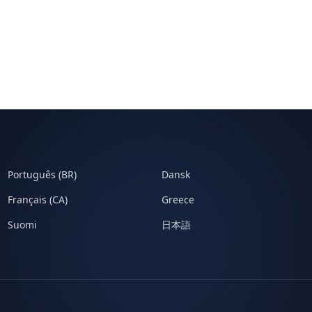
Português (BR)
Dansk
Français (CA)
Greece
Suomi
日本語