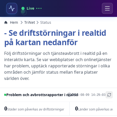
Live
Hem
TriNet
Status
- Se driftstörningar i realtid
på kartan nedanför
Följ driftstörningar och tjänsteavbrott i realtid på en
interaktiv karta. Se var webbplatser och onlinetjänster
har problem, upptäck rapporterade störningar i olika
områden och jämför status mellan flera platser
världen över.
Problem och avbrottsrapporter i realtid
2026-08-09 14:29:03
+
−
0
0
Städer som påverkas av driftstörningar
Länder som påverkas av dr
Leaflet
|
© OpenStreetMap contributors