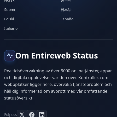
Norsk
한국어
Suomi
日本語
Polski
Español
Italiano
Om Entireweb Status
Realtidsövervakning av över 9000 onlinetjänster, appar
och digitala upplevelser världen över. Kontrollera om
webbplatser ligger nere, övervaka tjänsteproblem och
håll dig informerad om avbrott med vår omfattande
statusöversikt.
Följ oss