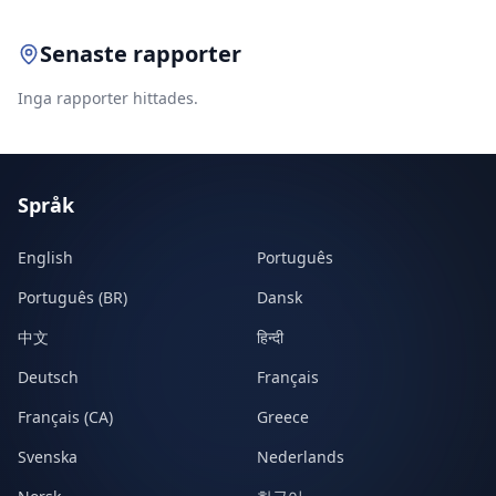
Senaste rapporter
Inga rapporter hittades.
Språk
English
Português
Português (BR)
Dansk
中文
हिन्दी
Deutsch
Français
Français (CA)
Greece
Svenska
Nederlands