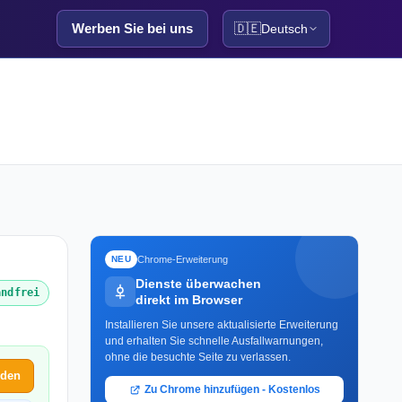
Werben Sie bei uns
🇩🇪
Deutsch
Chrome-Erweiterung
NEU
Dienste überwachen
andfrei
direkt im Browser
Installieren Sie unsere aktualisierte Erweiterung
und erhalten Sie schnelle Ausfallwarnungen,
ohne die besuchte Seite zu verlassen.
lden
Zu Chrome hinzufügen - Kostenlos