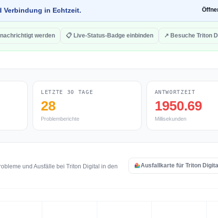
d Verbindung in Echtzeit.
Öffn
nachrichtigt werden
📋 Live-Status-Badge einbinden
↗ Besuche Triton Di
LETZTE 30 TAGE
ANTWORTZEIT
28
1950.69
Problemberichte
Millisekunden
Ausfallkarte für Triton Digit
bleme und Ausfälle bei Triton Digital in den