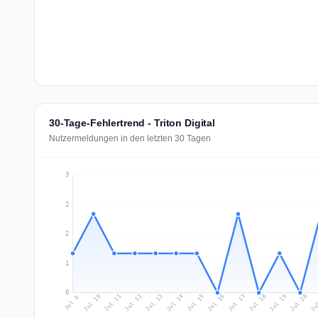
30-Tage-Fehlertrend - Triton Digital
Nutzermeldungen in den letzten 30 Tagen
3
2
2
1
0
Jul 18
Ju
Jul 11
Jul 14
Jul 17
Jul 20
Jul 10
Jul 13
Jul 16
Jul 19
Jul 12
Jul 15
Jul 9