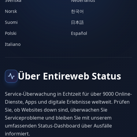
Svenska
Nederlands
Norsk
한국어
Suomi
日本語
Polski
Español
Italiano
Über Entireweb Status
Service-Überwachung in Echtzeit für über 9000 Online-
Dienste, Apps und digitale Erlebnisse weltweit. Prüfen
Sie, ob Websites down sind, überwachen Sie
Serviceprobleme und bleiben Sie mit unserem
umfassenden Status-Dashboard über Ausfälle
informiert.