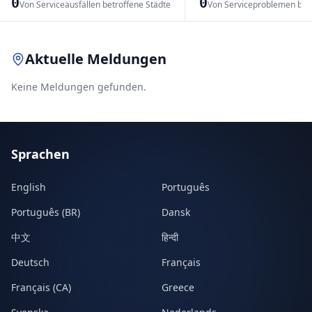
0
0
Von Serviceausfällen betroffene Städte
Von Serviceproblemen bet
Leaflet
|
© OpenStreetMap contributors
Aktuelle Meldungen
Keine Meldungen gefunden.
Sprachen
English
Português
Português (BR)
Dansk
中文
हिन्दी
Deutsch
Français
Français (CA)
Greece