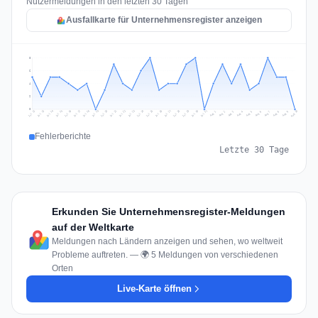
Nutzermeldungen in den letzten 30 Tagen
Ausfallkarte für Unternehmensregister anzeigen
8
6
4
2
0
Jul 19
Jul 22
Jul 25
Jul 12
Jul 28
Aug 10
Jul 15
Jul 18
Jul 31
Jul 21
Jul 24
Jul 27
Jul 14
Jul 17
Jul 30
Jul 20
Jul 23
Jul 26
Jul 13
Jul 16
Jul 29
Aug 5
Aug 8
Aug 1
Aug 4
Aug 7
Aug 3
Aug 6
Aug 9
Aug 2
Fehlerberichte
Letzte 30 Tage
Erkunden Sie Unternehmensregister-Meldungen
auf der Weltkarte
Meldungen nach Ländern anzeigen und sehen, wo weltweit
Probleme auftreten. — 🌍 5 Meldungen von verschiedenen
Orten
Live-Karte öffnen