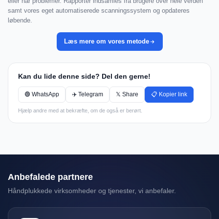
eller har problemer. Rapporter indsamles fra brugere over hele verden
samt vores eget automatiserede scanningssystem og opdateres
løbende.
Læs mere om vores metode
Kan du lide denne side? Del den gerne!
🟢 WhatsApp
✈️ Telegram
𝕏 Share
📋 Kopier link
Hjælp andre med at bekræfte, om de også er berørt.
Anbefalede partnere
Håndplukkede virksomheder og tjenester, vi anbefaler.