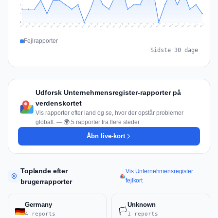
4
2
0
Jul 16
Jul 19
Jul 22
Jul 25
Jul 12
Jul 15
Jul 28
Jul 31
Jul 18
Jul 21
Jul 24
Jul 11
Jul 14
Jul 27
Jul 30
Jul 17
Jul 20
Jul 23
Jul 10
Jul 13
Jul 26
Jul 29
Aug 2
Aug 5
Aug 1
Aug 4
Jul 9
Aug 7
Aug 3
Aug 6
Fejlrapporter
Sidste 30 dage
Udforsk Unternehmensregister-rapporter på
verdenskortet
Vis rapporter efter land og se, hvor der opstår problemer
globalt. — 🌍 5 rapporter fra flere steder
Åbn live-kort
Toplande efter
Vis Unternehmensregister
fejlkort
brugerrapporter
Germany
Unknown
🏳️
4 reports
1 reports