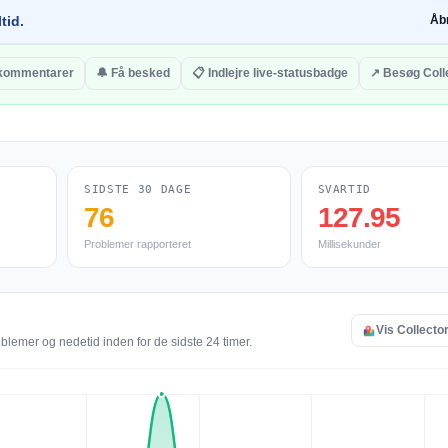
tid.
Åb
l kommentarer
🔔 Få besked
📋 Indlejre live-statusbadge
↗ Besøg Coll
SIDSTE 30 DAGE
SVARTID
76
127.95
Problemer rapporteret
Millisekunder
Vis Collector
oblemer og nedetid inden for de sidste 24 timer.