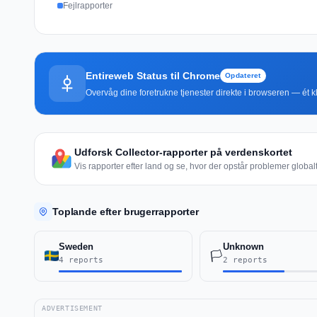
Fejlrapporter
Entireweb Status til Chrome
Opdateret
Overvåg dine foretrukne tjenester direkte i browseren — ét kli
Udforsk Collector-rapporter på verdenskortet
Vis rapporter efter land og se, hvor der opstår problemer globalt
Toplande efter brugerrapporter
Sweden
Unknown
🏳️
4 reports
2 reports
ADVERTISEMENT