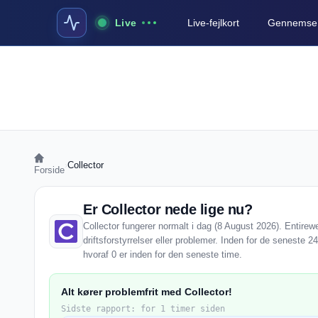
Live
Live-fejlkort
Gennemse a
›
Collector
Forside
Er Collector nede lige nu?
Collector fungerer normalt i dag (8 August 2026). Entire
driftsforstyrrelser eller problemer. Inden for de seneste 2
hvoraf 0 er inden for den seneste time.
Alt kører problemfrit med Collector!
Sidste rapport: for 1 timer siden