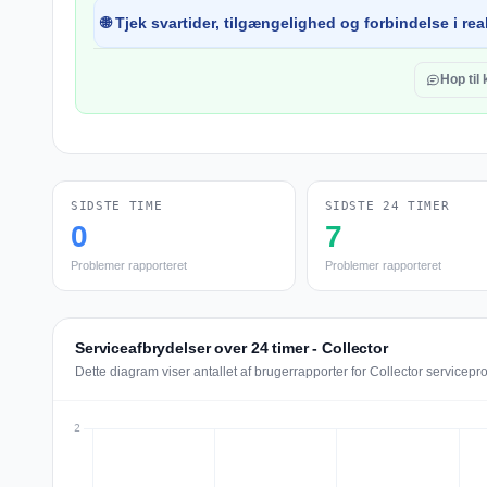
🌐 Tjek svartider, tilgængelighed og forbindelse i real
Hop ti
SIDSTE TIME
SIDSTE 24 TIMER
0
7
Problemer rapporteret
Problemer rapporteret
Serviceafbrydelser over 24 timer - Collector
Dette diagram viser antallet af brugerrapporter for Collector servicepr