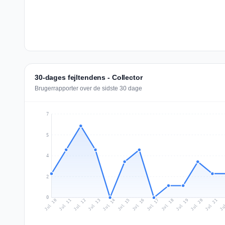
30-dages fejltendens - Collector
Brugerrapporter over de sidste 30 dage
7
5
4
2
0
Jul 19
Ju
Jul 12
Jul 15
Jul 18
Jul 21
Jul 11
Jul 14
Jul 17
Jul 20
Jul 10
Jul 13
Jul 16