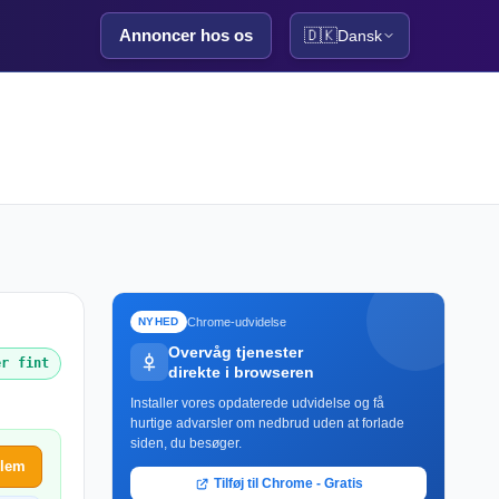
Annoncer hos os
🇩🇰
Dansk
Chrome-udvidelse
NYHED
Overvåg tjenester
er fint
direkte i browseren
Installer vores opdaterede udvidelse og få
hurtige advarsler om nedbrud uden at forlade
siden, du besøger.
blem
Tilføj til Chrome - Gratis