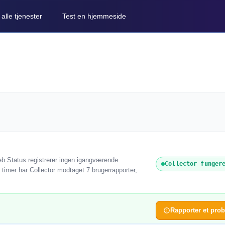
lle tjenester
Test en hjemmeside
web Status registrerer ingen igangværende
Collector funger
4 timer har Collector modtaget 7 brugerrapporter,
Rapporter et pro