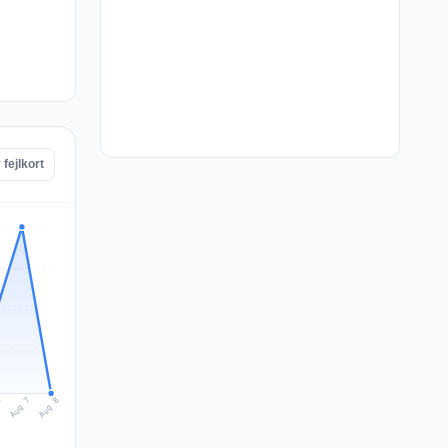
 fejlkort
Aug 8
Aug 7
6