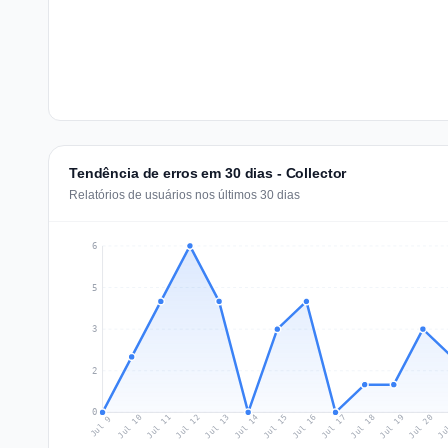
Tendência de erros em 30 dias - Collector
Relatórios de usuários nos últimos 30 dias
6
5
3
2
0
Jul 18
Ju
Jul 11
Jul 14
Jul 17
Jul 20
Jul 10
Jul 13
Jul 16
Jul 19
Jul 12
Jul 15
Jul 9