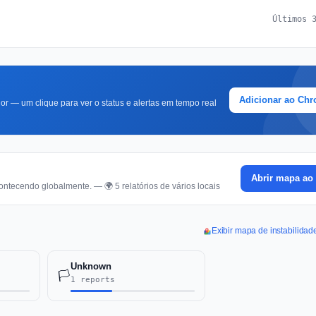
Últimos 
Adicionar ao Ch
r — um clique para ver o status e alertas em tempo real
Abrir mapa ao 
ontecendo globalmente. — 🌍 5 relatórios de vários locais
Exibir mapa de instabilidad
Unknown
🏳️
1 reports