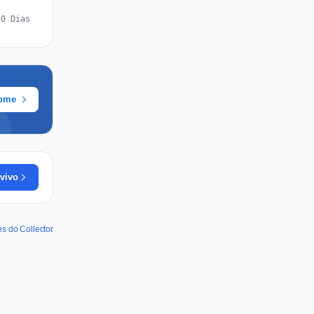
30 Dias
rome
vivo
es do Collector