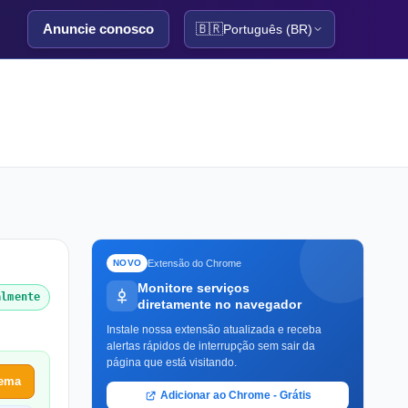
Anuncie conosco
🇧🇷
Português (BR)
Extensão do Chrome
NOVO
Monitore serviços
almente
diretamente no navegador
Instale nossa extensão atualizada e receba
alertas rápidos de interrupção sem sair da
página que está visitando.
lema
Adicionar ao Chrome - Grátis