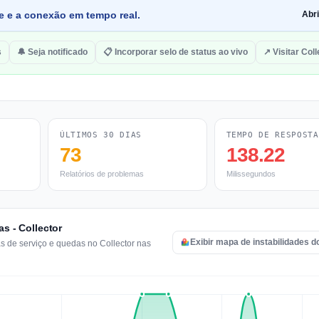
de e a conexão em tempo real.
Abr
s
🔔 Seja notificado
📋 Incorporar selo de status ao vivo
↗ Visitar Coll
ÚLTIMOS 30 DIAS
TEMPO DE RESPOSTA
73
138.22
Relatórios de problemas
Milissegundos
as - Collector
Exibir mapa de instabilidades d
as de serviço e quedas no Collector nas