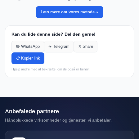
Læs mere om vores metode
Kan du lide denne side? Del den gerne!
🟢 WhatsApp
✈️ Telegram
𝕏 Share
📋 Kopier link
Hjælp andre med at bekræfte, om de også er berørt.
Anbefalede partnere
Håndplukkede virksomheder og tjenester, vi anbefaler.