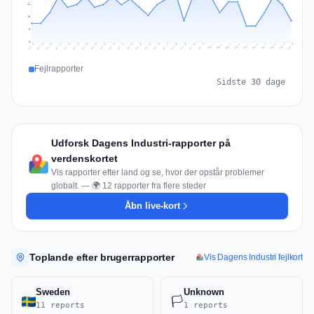
14
10
5
0
Jul 19
Jul 22
Jul 25
Jul 12
Jul 28
Aug 10
Jul 15
Jul 18
Jul 31
Jul 21
Jul 24
Jul 27
Jul 14
Jul 17
Jul 30
Jul 20
Jul 23
Jul 26
Jul 13
Jul 16
Jul 29
Aug 5
Aug 8
Aug 1
Aug 4
Aug 7
Aug 3
Aug 6
Aug 9
Aug 2
Fejlrapporter
Sidste 30 dage
Udforsk Dagens Industri-rapporter på
verdenskortet
Vis rapporter efter land og se, hvor der opstår problemer
globalt. — 🌍 12 rapporter fra flere steder
Åbn live-kort
Toplande efter brugerrapporter
Vis Dagens Industri fejlkort
Sweden
Unknown
🏳️
11 reports
1 reports