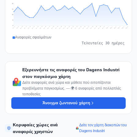
19
14
10
5
0
Jul 15
Jul 18
Jul 31
Jul 21
Jul 24
Jul 11
Jul 14
Jul 27
Jul 30
Jul 17
Jul 20
Jul 23
Jul 10
Jul 13
Jul 26
Jul 29
Jul 16
Jul 19
Jul 22
Jul 12
Jul 25
Jul 28
Aug 1
Aug 4
Jul 9
Aug 3
Jul 8
Aug 6
Aug 2
Aug 5
Αναφορές σφαλμάτων
Τελευταίες 30 ημέρες
Εξερευνήστε τις αναφορές του Dagens Industri
στον παγκόσμιο χάρτη
Δείτε αναφορές ανά χώρα και μάθετε πού εντοπίζονται
προβλήματα παγκοσμίως. — 🌍 6 αναφορές από πολλαπλές
τοποθεσίες
Άνοιγμα ζωντανού χάρτη
Κορυφαίες χώρες ανά
Δείτε τον χάρτη διακοπών του
Dagens Industri
αναφορές χρηστών