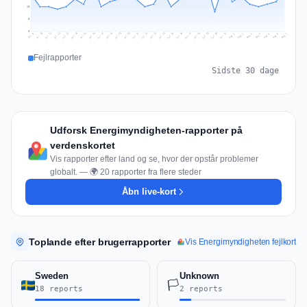
10
5
0
Jul 16
Jul 19
Jul 22
Jul 25
Jul 12
Jul 15
Jul 28
Jul 31
Jul 18
Jul 21
Jul 24
Jul 11
Jul 14
Jul 27
Jul 30
Jul 17
Jul 20
Jul 23
Jul 10
Jul 13
Jul 26
Jul 29
Aug 2
Aug 5
Aug 1
Aug 4
Jul 9
Aug 7
Aug 3
Aug 6
Fejlrapporter
Sidste 30 dage
Udforsk Energimyndigheten-rapporter på
verdenskortet
Vis rapporter efter land og se, hvor der opstår problemer
globalt. — 🌍 20 rapporter fra flere steder
Åbn live-kort
Toplande efter brugerrapporter
Vis Energimyndigheten fejlkort
Sweden
Unknown
🏳️
18 reports
2 reports