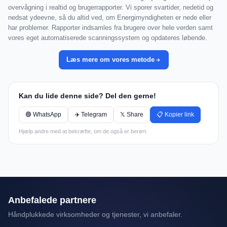
overvågning i realtid og brugerrapporter. Vi sporer svartider, nedetid og
nedsat ydeevne, så du altid ved, om Energimyndigheten er nede eller
har problemer. Rapporter indsamles fra brugere over hele verden samt
vores eget automatiserede scanningssystem og opdateres løbende.
Læs mere om vores metode
Kan du lide denne side? Del den gerne!
🟢 WhatsApp
✈️ Telegram
𝕏 Share
📋 Kopier link
Hjælp andre med at bekræfte, om de også er berørt.
Anbefalede partnere
Håndplukkede virksomheder og tjenester, vi anbefaler.