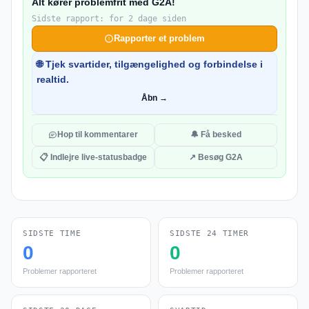
Alt kører problemfrit med G2A!
Sidste rapport: for 2 dage siden
Rapporter et problem
🌐 Tjek svartider, tilgængelighed og forbindelse i
realtid.
Åbn →
Hop til kommentarer
🔔 Få besked
📋 Indlejre live-statusbadge
↗ Besøg G2A
SIDSTE TIME
SIDSTE 24 TIMER
0
0
Problemer rapporteret
Problemer rapporteret