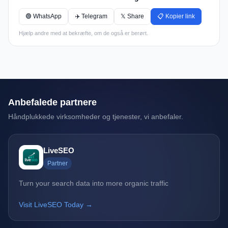
🟢 WhatsApp
✈️ Telegram
𝕏 Share
📋 Kopier link
Hjælp andre med at bekræfte, om de også er berørt.
Anbefalede partnere
Håndplukkede virksomheder og tjenester, vi anbefaler.
LiveSEO
Partner
Turn your search data into more organic traffic
Visit LiveSEO Today →