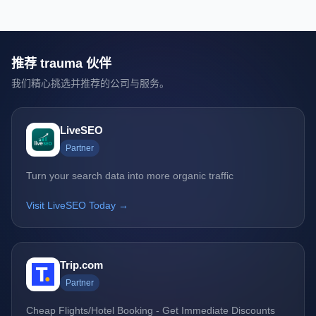
推荐 trauma 伙伴
我们精心挑选并推荐的公司与服务。
LiveSEO
Partner
Turn your search data into more organic traffic
Visit LiveSEO Today →
Trip.com
Partner
Cheap Flights/Hotel Booking - Get Immediate Discounts