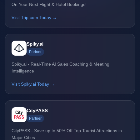
On Your Next Flight & Hotel Bookings!
Visit Trip.com Today →
Spiky.ai
Partner
Spiky.ai - Real-Time AI Sales Coaching & Meeting
Intelligence
Visit Spiky.ai Today →
CityPASS
Partner
CityPASS - Save up to 50% Off Top Tourist Attractions in
Major Cities