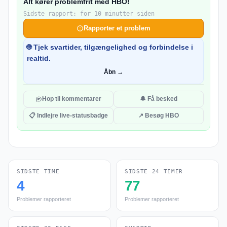
Alt kører problemfrit med HBO!
Sidste rapport: for 10 minutter siden
Rapporter et problem
🌐 Tjek svartider, tilgængelighed og forbindelse i
realtid.
Åbn →
Hop til kommentarer
🔔 Få besked
📋 Indlejre live-statusbadge
↗ Besøg HBO
SIDSTE TIME
SIDSTE 24 TIMER
4
77
Problemer rapporteret
Problemer rapporteret