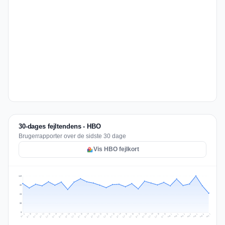
30-dages fejltendens - HBO
Brugerrapporter over de sidste 30 dage
Vis HBO fejlkort
119
89
60
30
0
Jul 16
Jul 19
Jul 22
Jul 25
Jul 12
Jul 15
Jul 28
Jul 31
Jul 18
Jul 21
Jul 24
Jul 11
Jul 14
Jul 27
Jul 30
Jul 17
Jul 20
Jul 23
Jul 10
Jul 13
Jul 26
Jul 29
Aug 2
Aug 5
Aug 1
Aug 4
Jul 9
Aug 7
Aug 3
Aug 6