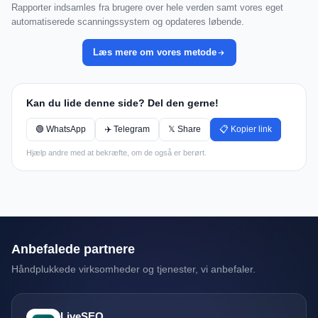
Rapporter indsamles fra brugere over hele verden samt vores eget
automatiserede scanningssystem og opdateres løbende.
Læs mere om vores metode
Kan du lide denne side? Del den gerne!
🟢 WhatsApp
✈️ Telegram
𝕏 Share
📋 Kopier link
Hjælp andre med at bekræfte, om de også er berørt.
Anbefalede partnere
Håndplukkede virksomheder og tjenester, vi anbefaler.
LiveSEO