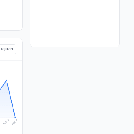
 fejlkort
Aug 6
Aug 5
4