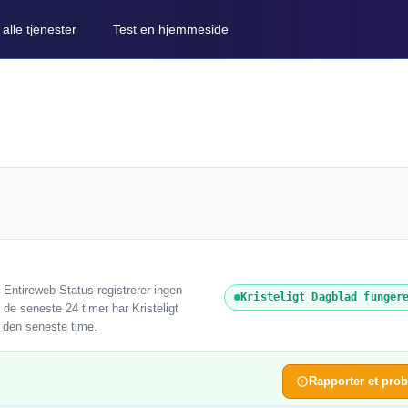
lle tjenester
Test en hjemmeside
. Entireweb Status registrerer ingen
Kristeligt Dagblad funger
 de seneste 24 timer har Kristeligt
r den seneste time.
Rapporter et pro