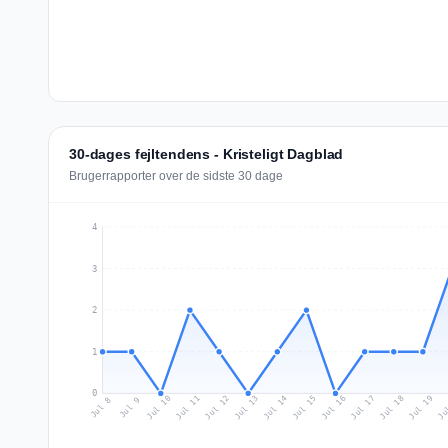
30-dages fejltendens - Kristeligt Dagblad
Brugerrapporter over de sidste 30 dage
4
3
2
1
0
Jul 17
Ju
Jul 10
Jul 13
Jul 16
Jul 19
Jul 12
Jul 15
Jul 18
Jul 11
Jul 14
Jul 8
Jul 9