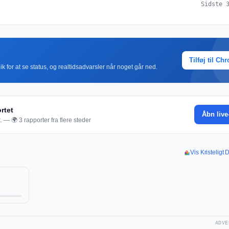
Sidste 
Tilføj til Ch
k for at se status, og realtidsadvarsler når noget går ned.
rtet
Åbn live
. — 🌍 3 rapporter fra flere steder
Vis Kristeligt 
ADVE