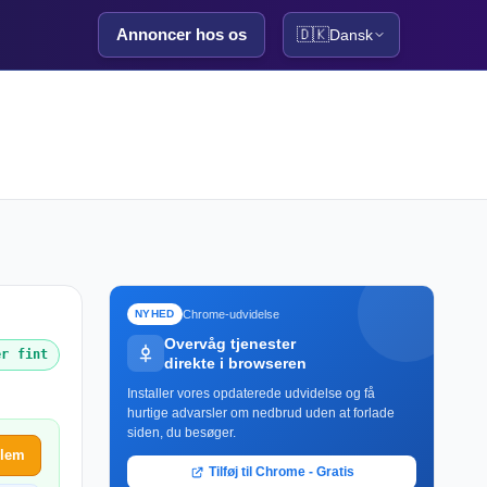
Annoncer hos os
🇩🇰
Dansk
Chrome-udvidelse
NYHED
Overvåg tjenester
er fint
direkte i browseren
Installer vores opdaterede udvidelse og få
hurtige advarsler om nedbrud uden at forlade
siden, du besøger.
blem
Tilføj til Chrome - Gratis