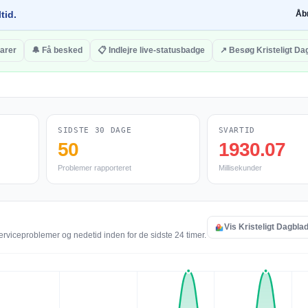
tid.
Åb
arer
🔔 Få besked
📋 Indlejre live-statusbadge
↗ Besøg Kristeligt Da
SIDSTE 30 DAGE
SVARTID
50
1930.07
Problemer rapporteret
Millisekunder
Vis Kristeligt Dagblad
serviceproblemer og nedetid inden for de sidste 24 timer.