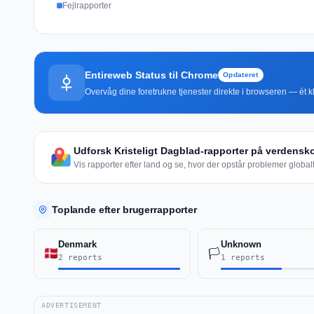
Fejlrapporter
Entireweb Status til Chrome
Opdateret
Overvåg dine foretrukne tjenester direkte i browseren — ét kli
Udforsk Kristeligt Dagblad-rapporter på verdensko
Vis rapporter efter land og se, hvor der opstår problemer globalt
Toplande efter brugerrapporter
Denmark
Unknown
🏳️
2 reports
1 reports
ADVERTISEMENT