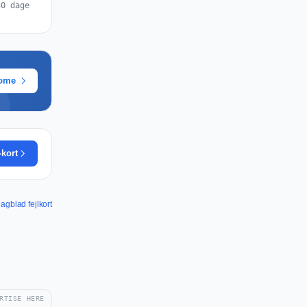
30 dage
rome
-kort
Dagblad fejlkort
RTISE HERE