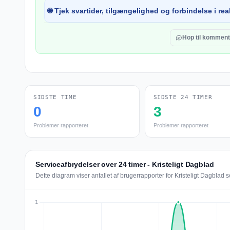
🌐 Tjek svartider, tilgængelighed og forbindelse i real
Hop til komment
SIDSTE TIME
SIDSTE 24 TIMER
0
3
Problemer rapporteret
Problemer rapporteret
Serviceafbrydelser over 24 timer - Kristeligt Dagblad
Dette diagram viser antallet af brugerrapporter for Kristeligt Dagblad 