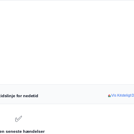
idslinje for nedetid
Vis Kristeligt 
✅
en seneste hændelser