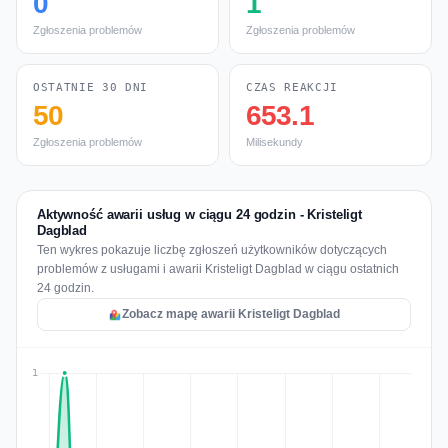
0
1
Zgłoszenia problemów
Zgłoszenia problemów
OSTATNIE 30 DNI
CZAS REAKCJI
50
653.1
Zgłoszenia problemów
Milisekundy
Aktywność awarii usług w ciągu 24 godzin - Kristeligt
Dagblad
Ten wykres pokazuje liczbę zgłoszeń użytkowników dotyczących
problemów z usługami i awarii Kristeligt Dagblad w ciągu ostatnich
24 godzin.
Zobacz mapę awarii Kristeligt Dagblad