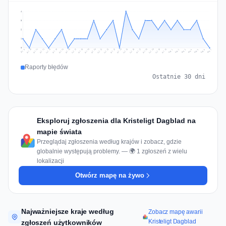
4
3
2
1
0
Jul 16
Jul 19
Jul 22
Jul 25
Jul 12
Jul 15
Jul 28
Jul 31
Jul 18
Jul 21
Jul 24
Jul 11
Jul 14
Jul 27
Jul 30
Jul 17
Jul 20
Jul 23
Jul 10
Jul 13
Jul 26
Jul 29
Aug 2
Aug 5
Aug 1
Aug 4
Jul 9
Aug 7
Aug 3
Aug 6
Raporty błędów
Ostatnie 30 dni
Eksploruj zgłoszenia dla Kristeligt Dagblad na
mapie świata
Przeglądaj zgłoszenia według krajów i zobacz, gdzie
globalnie występują problemy. — 🌍 1 zgłoszeń z wielu
lokalizacji
Otwórz mapę na żywo
Najważniejsze kraje według
Zobacz mapę awarii
Kristeligt Dagblad
zgłoszeń użytkowników