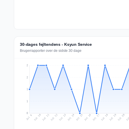
30-dages fejltendens - Ksyun Service
Brugerrapporter over de sidste 30 dage
2
2
1
1
0
Jul 18
Ju
Jul 11
Jul 14
Jul 17
Jul 20
Jul 10
Jul 13
Jul 16
Jul 19
Jul 12
Jul 15
Jul 9