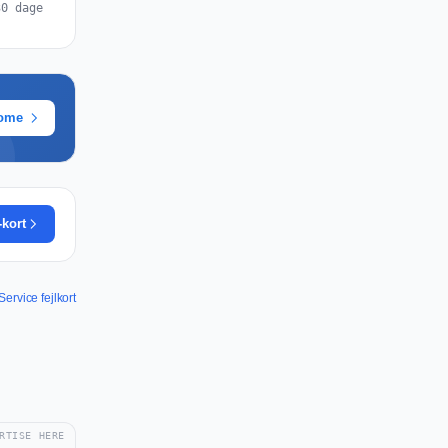
30 dage
rome
-kort
ervice fejlkort
RTISE HERE