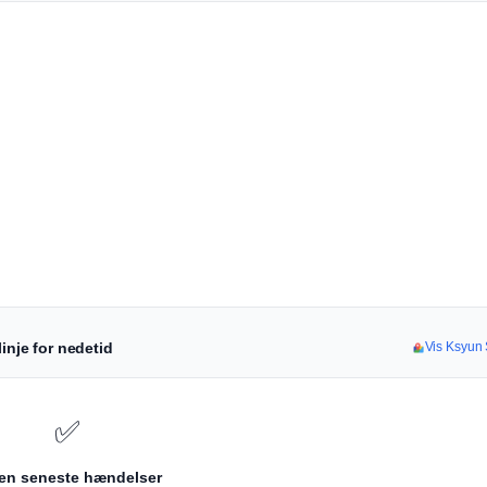
inje for nedetid
Vis Ksyun S
✅
en seneste hændelser