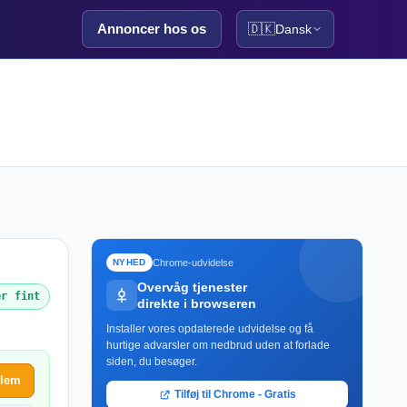
Annoncer hos os
🇩🇰
Dansk
Chrome-udvidelse
NYHED
Overvåg tjenester
er fint
direkte i browseren
Installer vores opdaterede udvidelse og få
hurtige advarsler om nedbrud uden at forlade
siden, du besøger.
blem
Tilføj til Chrome - Gratis