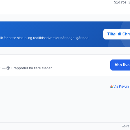
Sidste 
Tilføj til Ch
k for at se status, og realtidsadvarsler når noget går ned.
t
Åbn live
. — 🌍 1 rapporter fra flere steder
Vis Ksyun S
ADVE