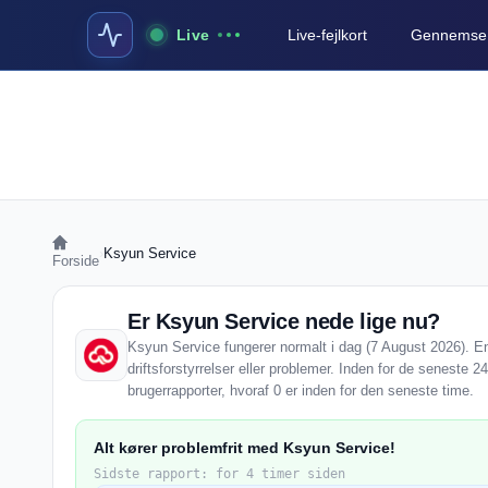
Live
Live-fejlkort
Gennemse a
›
Ksyun Service
Forside
Er Ksyun Service nede lige nu?
Ksyun Service fungerer normalt i dag (7 August 2026). E
driftsforstyrrelser eller problemer. Inden for de seneste
brugerrapporter, hvoraf 0 er inden for den seneste time.
Alt kører problemfrit med Ksyun Service!
Sidste rapport: for 4 timer siden