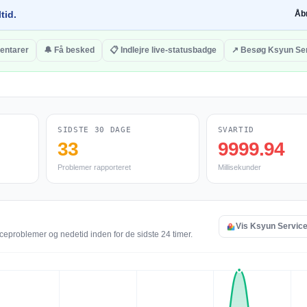
tid.
Åb
entarer
🔔 Få besked
📋 Indlejre live-statusbadge
↗ Besøg Ksyun Se
SIDSTE 30 DAGE
SVARTID
33
9999.94
Problemer rapporteret
Millisekunder
Vis Ksyun Service 
iceproblemer og nedetid inden for de sidste 24 timer.