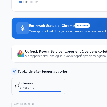
Fejlrapporter
Entireweb Status til Chrome
Opdateret
Overvåg dine foretrukne tjenester direkte i browseren — ét kli
Udforsk Ksyun Service-rapporter på verdenskorte
Vis rapporter efter land og se, hvor der opstår problemer globalt
Toplande efter brugerrapporter
Unknown
🏳️
1 reports
ADVERTISEMENT