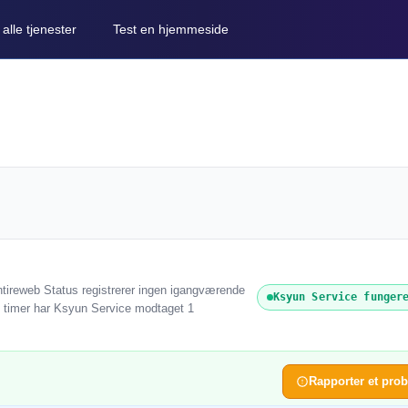
lle tjenester
Test en hjemmeside
ntireweb Status registrerer ingen igangværende
Ksyun Service funger
 24 timer har Ksyun Service modtaget 1
Rapporter et pro