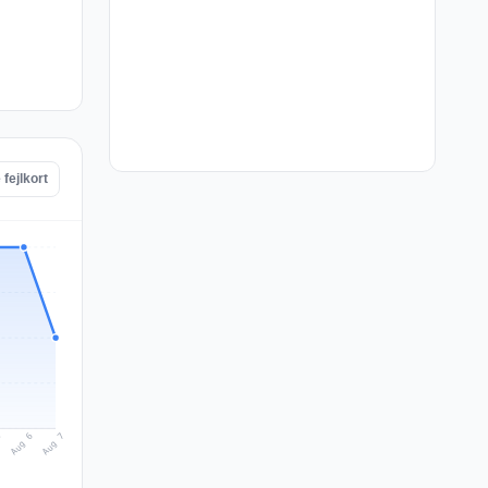
fejlkort
Aug 7
Aug 6
5