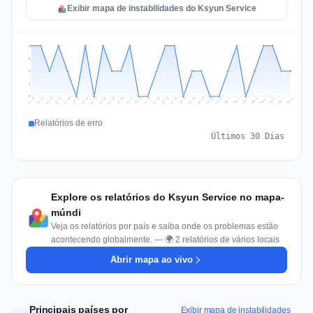
Exibir mapa de instabilidades do Ksyun Service
2
2
1
1
0
Jul 17
Jul 20
Jul 23
Jul 10
Jul 26
Jul 13
Jul 16
Jul 29
Jul 19
Jul 22
Jul 25
Jul 12
Jul 15
Jul 28
Jul 31
Jul 18
Jul 21
Jul 24
Jul 11
Jul 14
Jul 27
Jul 30
Aug 3
Aug 6
Aug 2
Aug 5
Aug 8
Aug 1
Aug 4
Aug 7
Relatórios de erro
Últimos 30 Dias
Explore os relatórios do Ksyun Service no mapa-
múndi
Veja os relatórios por país e saiba onde os problemas estão
acontecendo globalmente. — 🌍 2 relatórios de vários locais
Abrir mapa ao vivo
Principais países por
Exibir mapa de instabilidades