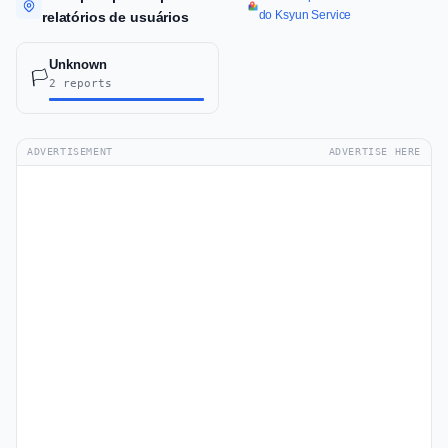
do Ksyun Service
relatórios de usuários
Unknown
🏳️
2 reports
ADVERTISEMENT
ADVERTISE HERE