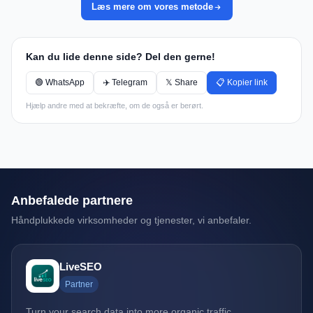
Læs mere om vores metode
Kan du lide denne side? Del den gerne!
🟢 WhatsApp
✈️ Telegram
𝕏 Share
📋 Kopier link
Hjælp andre med at bekræfte, om de også er berørt.
Anbefalede partnere
Håndplukkede virksomheder og tjenester, vi anbefaler.
LiveSEO
Partner
Turn your search data into more organic traffic