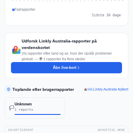
Jul 17
Jul 20
Jul 23
Jul 10
Jul 26
Jul 13
Jul 16
Jul 29
Jul 19
Jul 22
Jul 25
Jul 12
Jul 15
Jul 28
Jul 31
Jul 18
Jul 21
Jul 24
Jul 11
Jul 14
Jul 27
Jul 30
Aug 3
Aug 6
Aug 2
Aug 5
Aug 8
Aug 1
Aug 4
Aug 7
Fejlrapporter
Sidste 30 dage
Udforsk Linkly Australia-rapporter på
verdenskortet
Vis rapporter efter land og se, hvor der opstår problemer
globalt. — 🌍 1 rapporter fra flere steder
Åbn live-kort
Toplande efter brugerrapporter
Vis Linkly Australia fejlkort
Unknown
🏳️
1 reports
ADVERTISEMENT
ADVERTISE HERE