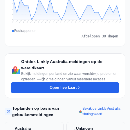
2
2
1
0
Jul 16
Jul 19
Jul 22
Jul 25
Jul 12
Jul 15
Jul 28
Jul 31
Jul 18
Jul 21
Jul 24
Jul 11
Jul 14
Jul 27
Jul 30
Jul 17
Jul 20
Jul 23
Jul 10
Jul 13
Jul 26
Jul 29
Aug 2
Aug 5
Aug 1
Aug 4
Jul 9
Aug 7
Aug 3
Aug 6
Foutrapporten
Afgelopen 30 dagen
Ontdek Linkly Australia-meldingen op de
wereldkaart
Bekijk meldingen per land en zie waar wereldwijd problemen
optreden. — 🌍 2 meldingen vanuit meerdere locaties
Open live kaart
Toplanden op basis van
Bekijk de Linkly Australia
storingskaart
gebruikersmeldingen
Australia
Unknown