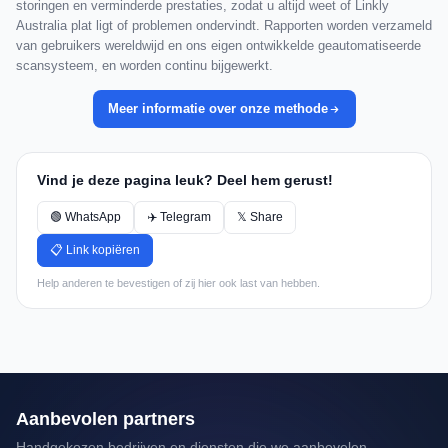
storingen en verminderde prestaties, zodat u altijd weet of Linkly
Australia plat ligt of problemen ondervindt. Rapporten worden verzameld
van gebruikers wereldwijd en ons eigen ontwikkelde geautomatiseerde
scansysteem, en worden continu bijgewerkt.
Meer informatie over onze methode
Vind je deze pagina leuk? Deel hem gerust!
🟢 WhatsApp
✈️ Telegram
𝕏 Share
📋 Link kopiëren
Help anderen te bevestigen of zij hier ook last van hebben.
Aanbevolen partners
Handgekozen bedrijven en diensten die we aanbevelen.