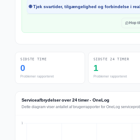
🌐 Tjek svartider, tilgængelighed og forbindelse i real
Hop t
SIDSTE TIME
SIDSTE 24 TIMER
0
1
Problemer rapporteret
Problemer rapporteret
Serviceafbrydelser over 24 timer - OneLog
Dette diagram viser antallet af brugerrapporter for OneLog serviceprob