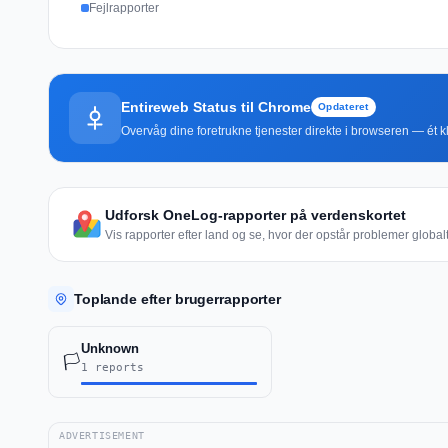
Fejlrapporter
Entireweb Status til Chrome
Opdateret
Overvåg dine foretrukne tjenester direkte i browseren — ét kli
Udforsk OneLog-rapporter på verdenskortet
Vis rapporter efter land og se, hvor der opstår problemer globalt
Toplande efter brugerrapporter
Unknown
🏳️
1 reports
ADVERTISEMENT