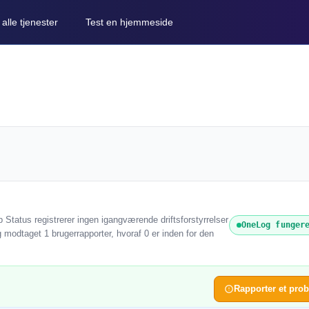
lle tjenester
Test en hjemmeside
Status registrerer ingen igangværende driftsforstyrrelser
OneLog funger
 modtaget 1 brugerrapporter, hvoraf 0 er inden for den
Rapporter et pro