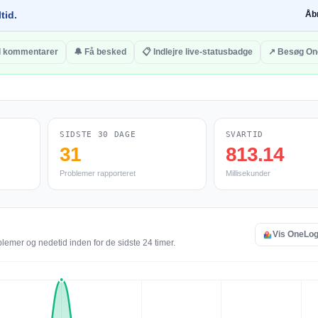
tid.
Åb
il kommentarer
🔔 Få besked
📋 Indlejre live-statusbadge
↗ Besøg On
SIDSTE 30 DAGE
SVARTID
31
813.14
Problemer rapporteret
Millisekunder
Vis OneLog 
lemer og nedetid inden for de sidste 24 timer.