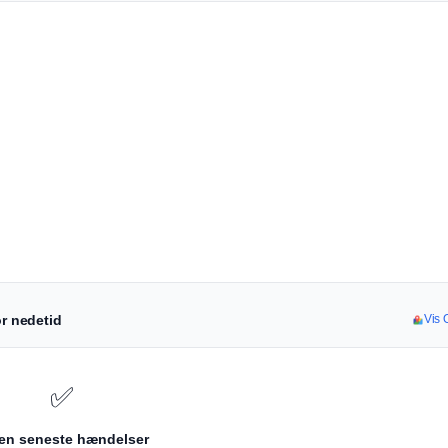
or nedetid
Vis 
✅
en seneste hændelser