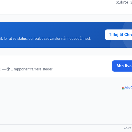
Sidste 
Tilføj til Ch
k for at se status, og realtidsadvarsler når noget går ned.
Åbn live
. — 🌍 1 rapporter fra flere steder
Vis 
ADVE