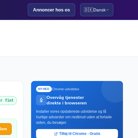
Annoncer hos os
🇩🇰
Dansk
Chrome-udvidelse
NYHED
Overvåg tjenester
er fint
direkte i browseren
Installer vores opdaterede udvidelse og få
hurtige advarsler om nedbrud uden at forlade
siden, du besøger.
blem
Tilføj til Chrome - Gratis