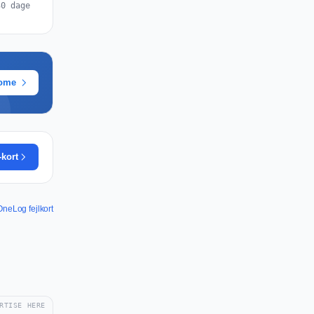
30 dage
rome
-kort
OneLog fejlkort
RTISE HERE