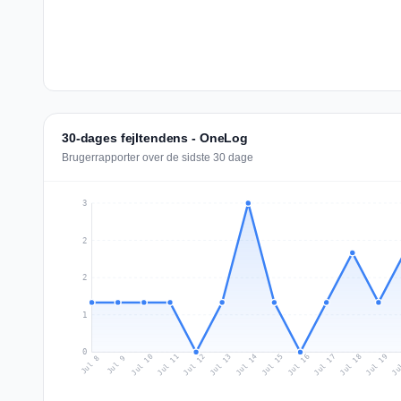
30-dages fejltendens - OneLog
Brugerrapporter over de sidste 30 dage
3
2
2
1
0
Jul 17
Ju
Jul 10
Jul 13
Jul 16
Jul 19
Jul 12
Jul 15
Jul 18
Jul 11
Jul 14
Jul 8
Jul 9