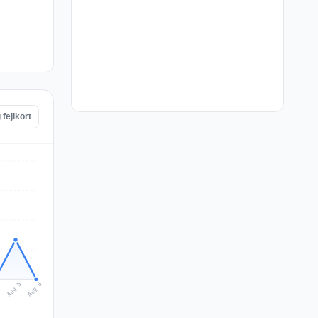
fejlkort
Aug 6
Aug 5
4