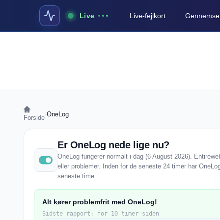
Live
Live-fejlkort
Gennemse a
›
OneLog
Forside
Er OneLog nede lige nu?
OneLog fungerer normalt i dag (6 August 2026). Entireweb 
eller problemer. Inden for de seneste 24 timer har OneLog
seneste time.
Alt kører problemfrit med OneLog!
Sidste rapport: for 10 timer siden