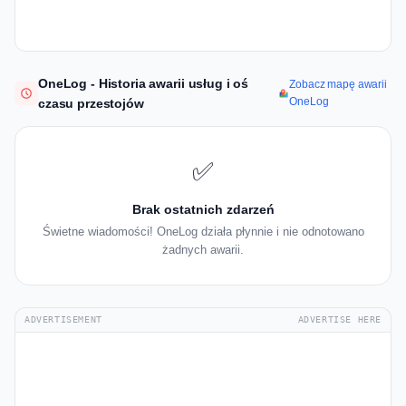
OneLog - Historia awarii usług i oś
Zobacz mapę awarii
OneLog
czasu przestojów
✅
Brak ostatnich zdarzeń
Świetne wiadomości! OneLog działa płynnie i nie odnotowano
żadnych awarii.
ADVERTISEMENT
ADVERTISE HERE