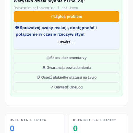
Wszystko działa płynnie z OneLog!
Ostatnie zgłoszenie: 1 dni temu
Zgłoś problem
🌐 Sprawdzaj czasy reakcji, dostępność i
połączenie w czasie rzeczywistym.
Otwórz →
Skocz do komentarzy
🔔 Gwarancja powiadomienia
📋 Osadź plakietkę statusu na żywo
↗ Odwiedź OneLog
OSTATNIA GODZINA
OSTATNIE 24 GODZINY
0
0