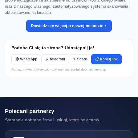
problemy. Zgłoszenia są zbierane od użytkowników z całego świata
oraz z naszego własnego, zautomatyzowanego systemu skanowania i
aktualizowane na bieżąco.
Dowiedz się więcej o naszej metodzie
Podoba Ci się ta strona? Udostępnij ją!
🟢 WhatsApp
✈️ Telegram
𝕏 Share
📋 Kopiuj link
Pomóż innym potwierdzić, czy również zostali dotknięci awarią.
Polecani partnerzy
Starannie dobrane firmy i usługi, które polecamy.