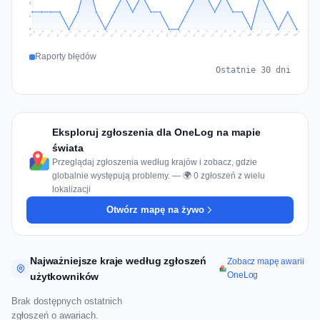
2
1
0
Jul 15
Jul 18
Jul 31
Jul 21
Jul 24
Jul 11
Jul 14
Jul 27
Jul 30
Jul 17
Jul 20
Jul 23
Jul 10
Jul 13
Jul 26
Jul 29
Jul 16
Jul 19
Jul 22
Jul 12
Jul 25
Jul 28
Aug 1
Aug 4
Jul 9
Aug 3
Jul 8
Aug 6
Aug 2
Aug 5
Raporty błędów
Ostatnie 30 dni
Eksploruj zgłoszenia dla OneLog na mapie
świata
Przeglądaj zgłoszenia według krajów i zobacz, gdzie
globalnie występują problemy. — 🌍 0 zgłoszeń z wielu
lokalizacji
Otwórz mapę na żywo
Najważniejsze kraje według zgłoszeń
Zobacz mapę awarii
OneLog
użytkowników
Brak dostępnych ostatnich
zgłoszeń o awariach.