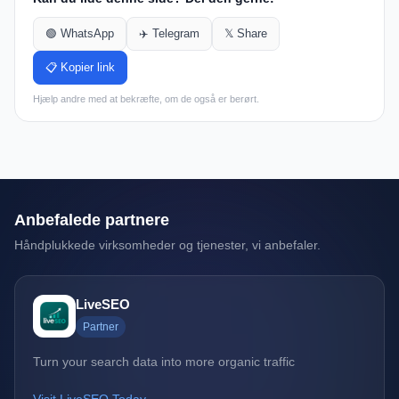
🟢 WhatsApp
✈️ Telegram
𝕏 Share
📋 Kopier link
Hjælp andre med at bekræfte, om de også er berørt.
Anbefalede partnere
Håndplukkede virksomheder og tjenester, vi anbefaler.
LiveSEO
Partner
Turn your search data into more organic traffic