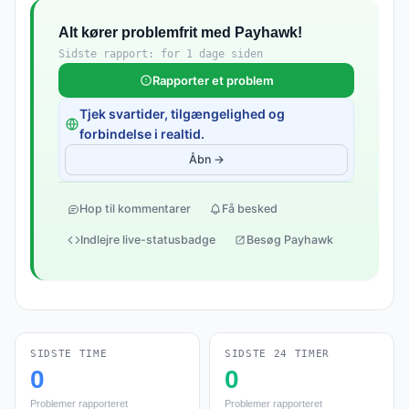
Alt kører problemfrit med Payhawk!
Sidste rapport: for 1 dage siden
Rapporter et problem
Tjek svartider, tilgængelighed og
forbindelse i realtid.
Åbn →
Hop til kommentarer
Få besked
Indlejre live-statusbadge
Besøg Payhawk
SIDSTE TIME
SIDSTE 24 TIMER
0
0
Problemer rapporteret
Problemer rapporteret