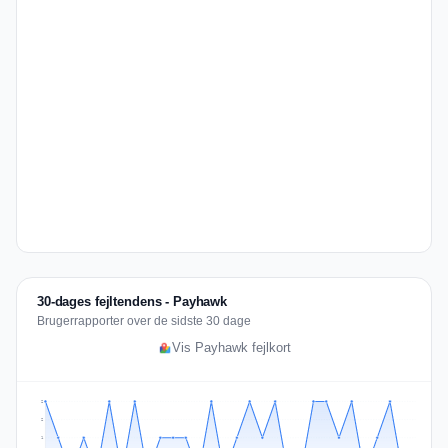
30-dages fejltendens - Payhawk
Brugerrapporter over de sidste 30 dage
Vis Payhawk fejlkort
2
2
1