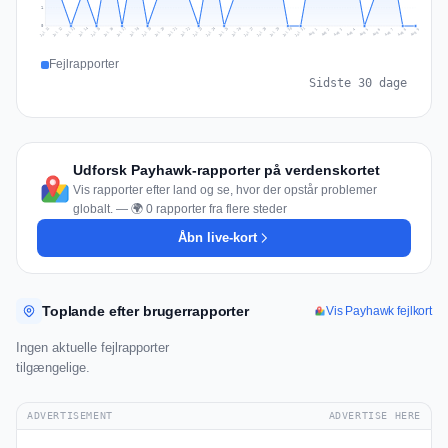
1
0
Jul 18
Jul 21
Jul 24
Jul 11
Jul 27
Jul 14
Jul 17
Jul 30
Jul 20
Jul 23
Jul 26
Jul 13
Jul 16
Jul 29
Jul 19
Jul 22
Jul 25
Jul 12
Jul 15
Jul 28
Jul 31
Aug 4
Aug 7
Aug 3
Aug 6
Aug 9
Aug 2
Aug 5
Aug 8
Aug 1
Fejlrapporter
Sidste 30 dage
Udforsk Payhawk-rapporter på verdenskortet
Vis rapporter efter land og se, hvor der opstår problemer
globalt. — 🌍 0 rapporter fra flere steder
Åbn live-kort
Toplande efter brugerrapporter
Vis Payhawk fejlkort
Ingen aktuelle fejlrapporter
tilgængelige.
ADVERTISEMENT
ADVERTISE HERE